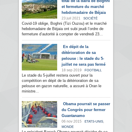
total de la daïra de Boghni
et fermeture du marché
hebdomadaire de Béjaia
23 juil 2021
SOCIÉTÉ
Covid-19 oblige, Boghni (Tizi Ouzou) et le marché
hebdomadaire de Béjaia ont subi jeudi l’ordre de
fermeture d’autorité à compter de vendredi 23...
En dépit de la
détérioration de sa
pelouse : le stade du 5-
juillet ne sera pas fermé
18 sep 2019
FOOTBALL
Le stade du 5-juillet restera ouvert pour la
compétition en dépit de la détérioration de sa
pelouse en gazon naturelle, a assuré à Oran le
ministre...
Obama pourrait se passer
du Congrès pour fermer
Guantanamo
06 nov 2015
,
ETATS-UNIS
MONDE
Le président Barack Obama pourrait décider de se