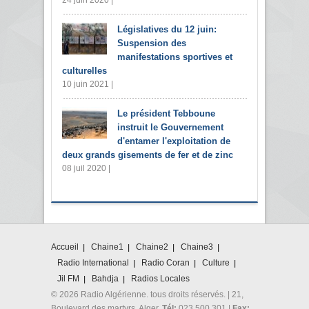
24 juin 2020 |
Législatives du 12 juin:
Suspension des
manifestations sportives et
culturelles
10 juin 2021 |
Le président Tebboune
instruit le Gouvernement
d'entamer l'exploitation de
deux grands gisements de fer et de zinc
08 juil 2020 |
Accueil
Chaine1
Chaine2
Chaine3
Radio International
Radio Coran
Culture
Jil FM
Bahdja
Radios Locales
© 2026 Radio Algérienne. tous droits réservés. | 21,
Boulevard des martyrs. Alger.
Tél:
023 500 301 |
Fax: