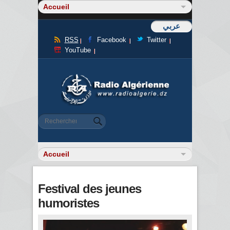
عربي
RSS
Facebook
Twitter
YouTube
Formulaire de recherche
Rechercher
Festival des jeunes
humoristes