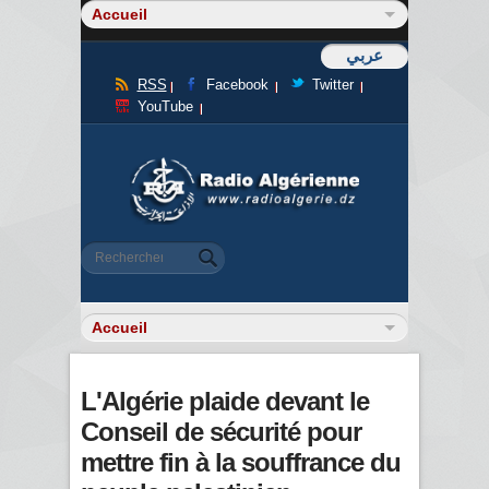
عربي
RSS
Facebook
Twitter
YouTube
Formulaire de recherche
Rechercher
L'Algérie plaide devant le
Conseil de sécurité pour
mettre fin à la souffrance du