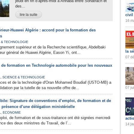
jeudi en fin d’après-midi à Annaba entre Sonatrach et
des...
lire la suite
civil
16 ma
ieur-Huawei Algérie : accord pour la formation des
s
 & TECHNOLOGIE
ignement supérieur et de la Recherche scientifique, Abdelbaki
la s
eur général de Huawei Algérie, Eason Yi, ont...
07 dé
e de formation en Technologie automobile pour les nouveaux
,
L
SCIENCE & TECHNOLOGIE
ences et de la technologie d'Oran Mohamed Boudiaf (USTO-MB) a
dation par la tutelle de sa nouvelle offre de...
07 ju
bile: Signature de conventions d’emploi, de formation et de
n présence d’une délégation ministérielle
,
L
ECONOMIE
loi, de formation et de sous-traitance ont été signées mercredi
acti
ce des deux ministres du Travail, de l’...
14 ja