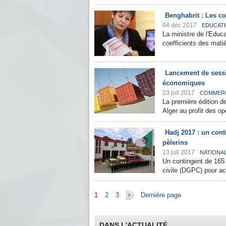
Benghabrit : Les c
04 déc 2017
EDUCAT
La ministre de l'Educa
coefficients des mati
Lancement de sessi
économiques
23 juil 2017
COMMER
La première édition d
Alger au profit des o
Hadj 2017 : un cont
pèlerins
13 juil 2017
NATIONA
Un contingent de 165 
civile (DGPC) pour ac
Pages
1
2
3
Dernière page
DANS L'ACTUALITÉ