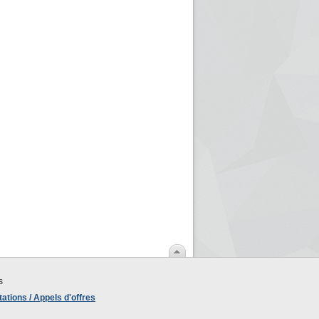
s
ations / Appels d'offres