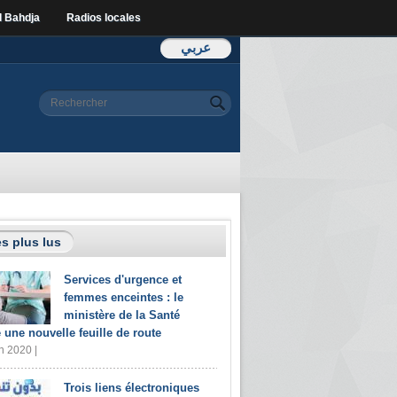
l Bahdja
Radios locales
عربي
Formulaire de
Rechercher
recherche
s plus lus
Services d'urgence et
femmes enceintes : le
ministère de la Santé
e une nouvelle feuille de route
n 2020 |
Trois liens électroniques