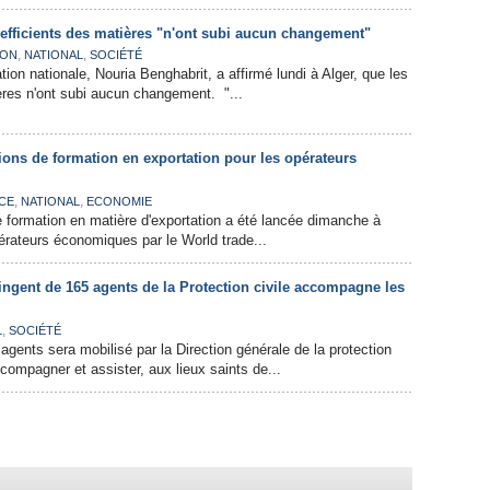
oefficients des matières "n'ont subi aucun changement"
,
,
ION
NATIONAL
SOCIÉTÉ
tion nationale, Nouria Benghabrit, a affirmé lundi à Alger, que les
ères n'ont subi aucun changement. "...
ons de formation en exportation pour les opérateurs
,
,
CE
NATIONAL
ECONOMIE
e formation en matière d'exportation a été lancée dimanche à
pérateurs économiques par le World trade...
ingent de 165 agents de la Protection civile accompagne les
,
L
SOCIÉTÉ
agents sera mobilisé par la Direction générale de la protection
compagner et assister, aux lieux saints de...