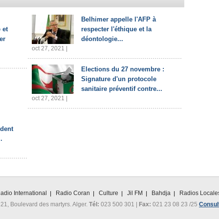
Belhimer appelle l'AFP à
 et
respecter l'éthique et la
er
déontologie...
oct 27, 2021 |
Elections du 27 novembre :
Signature d'un protocole
sanitaire préventif contre...
oct 27, 2021 |
ident
.
adio International
Radio Coran
Culture
Jil FM
Bahdja
Radios Locale
 21, Boulevard des martyrs. Alger.
Tél:
023 500 301 |
Fax:
021 23 08 23 /25
Consult