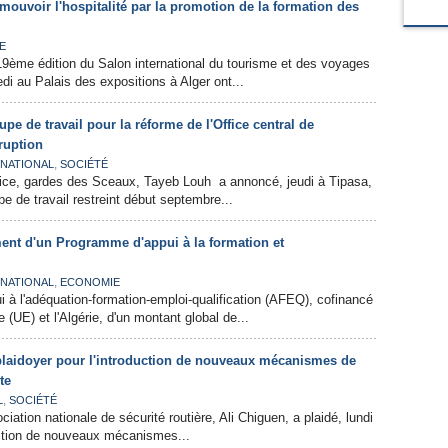
mouvoir l'hospitalité par la promotion de la formation des
E
 19ème édition du Salon international du tourisme et des voyages
i au Palais des expositions à Alger ont...
pe de travail pour la réforme de l'Office central de
ruption
,
NATIONAL
SOCIÉTÉ
tice, gardes des Sceaux, Tayeb Louh a annoncé, jeudi à Tipasa,
pe de travail restreint début septembre...
ment d'un Programme d'appui à la formation et
,
NATIONAL
ECONOMIE
à l'adéquation-formation-emploi-qualification (AFEQ), cofinancé
 (UE) et l'Algérie, d'un montant global de...
 plaidoyer pour l'introduction de nouveaux mécanismes de
te
,
L
SOCIÉTÉ
ciation nationale de sécurité routière, Ali Chiguen, a plaidé, lundi
uction de nouveaux mécanismes...