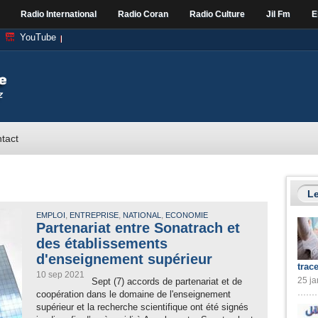
Radio International
Radio Coran
Radio Culture
Jil Fm
E
YouTube
tact
Le
,
,
,
EMPLOI
ENTREPRISE
NATIONAL
ECONOMIE
Partenariat entre Sonatrach et
des établissements
d'enseignement supérieur
trac
10 sep 2021
25 ja
Sept (7) accords de partenariat et de
coopération dans le domaine de l'enseignement
supérieur et la recherche scientifique ont été signés