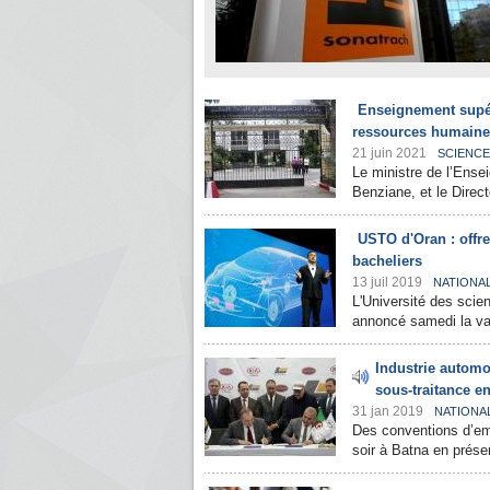
Enseignement supér
ressources humaine
21 juin 2021
SCIENCE
Le ministre de l’Ense
Benziane, et le Direct
USTO d'Oran : offr
bacheliers
13 juil 2019
NATIONA
L'Université des sci
annoncé samedi la vali
Industrie automo
sous-traitance e
31 jan 2019
NATIONA
Des conventions d’emp
soir à Batna en présen