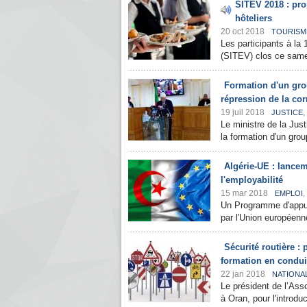
SITEV 2018 : pro
hôteliers
20 oct 2018
TOURISM
Les participants à la
(SITEV) clos ce samed
Formation d'un grou
répression de la cor
19 juil 2018
,
JUSTICE
Le ministre de la Jus
la formation d'un grou
Algérie-UE : lance
l'employabilité
15 mar 2018
,
EMPLOI
Un Programme d'appui 
par l'Union européenne
Sécurité routière :
formation en condui
22 jan 2018
NATIONA
Le président de l’Asso
à Oran, pour l'introd