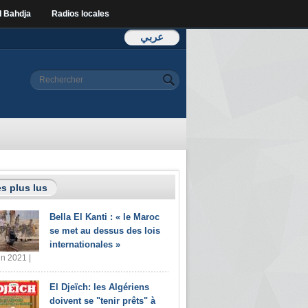
l Bahdja
Radios locales
عربي
Formulaire de
Rechercher
recherche
s plus lus
Bella El Kanti : « le Maroc
se met au dessus des lois
internationales »
in 2021 |
El Djeïch: les Algériens
doivent se "tenir prêts" à