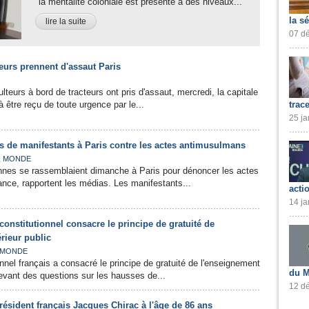
"la mentalité coloniale est présente à des niveaux...
la s
lire la suite
07 dé
teurs prennent d'assaut Paris
lteurs à bord de tracteurs ont pris d'assaut, mercredi, la capitale
 être reçu de toute urgence par le...
trac
25 ja
rs de manifestants à Paris contre les actes antimusulmans
,
MONDE
onnes se rassemblaient dimanche à Paris pour dénoncer les actes
nce, rapportent les médias. Les manifestants...
acti
14 ja
 constitutionnel consacre le principe de gratuité de
rieur public
MONDE
nnel français a consacré le principe de gratuité de l'enseignement
du M
levant des questions sur les hausses de...
12 dé
résident français Jacques Chirac à l'âge de 86 ans