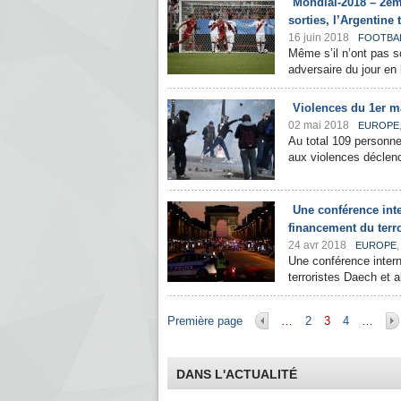
Mondial-2018 – 2ème
sorties, l’Argentine
16 juin 2018
FOOTBA
Même s’il n’ont pas so
adversaire du jour en 
Violences du 1er ma
02 mai 2018
EUROPE
Au total 109 personne
aux violences déclen
Une conférence inte
financement du terr
24 avr 2018
EUROPE
Une conférence intern
terroristes Daech et a
Pages
Première page
…
2
3
4
…
DANS L'ACTUALITÉ