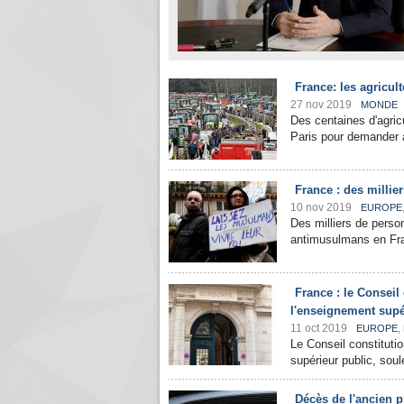
France: les agricul
27 nov 2019
MONDE
Des centaines d'agricu
Paris pour demander à
France : des millie
10 nov 2019
EUROPE
Des milliers de pers
antimusulmans en Fra
France : le Conseil
l'enseignement supé
11 oct 2019
,
EUROPE
Le Conseil constitutio
supérieur public, sou
Décès de l'ancien p