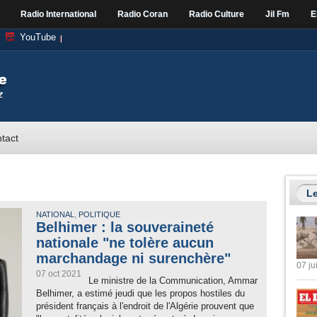
Radio International
Radio Coran
Radio Culture
Jil Fm
E
YouTube
tact
Le
,
NATIONAL
POLITIQUE
Belhimer : la souveraineté
nationale "ne tolère aucun
marchandage ni surenchère"
07 ju
07 oct 2021
Le ministre de la Communication, Ammar
Belhimer, a estimé jeudi que les propos hostiles du
président français à l'endroit de l'Algérie prouvent que