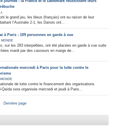
 journée : la France et le Danemark réussissent leurs
 trébuche
LL
rti le grand jeu, les bleus (français) ont eu raison de leur
battant l’Australie 2-1, les Danois ont...
i à Paris : 109 personnes en garde à vue
,
MONDE
s, sur les 283 interpellées, ont été placées en garde à vue suite
chées mardi par des casseurs en marge de...
rnationale mercredi à Paris pour la lutte contre le
orisme
,
MONDE
ationale de lutte contre le financement des organisations
l-Qaïda sera organisée mercredi et jeudi à Paris...
Dernière page