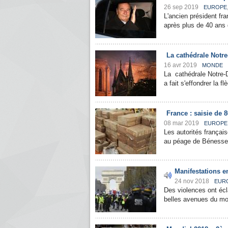
26 sep 2019
EUROPE
L'ancien président fr
après plus de 40 ans d
La cathédrale Notre
16 avr 2019
MONDE
La cathédrale Notre-D
a fait s'effondrer la 
France : saisie de 
08 mar 2019
EUROPE
Les autorités français
au péage de Bénesse-
Manifestations e
24 nov 2018
EUR
Des violences ont éc
belles avenues du mond