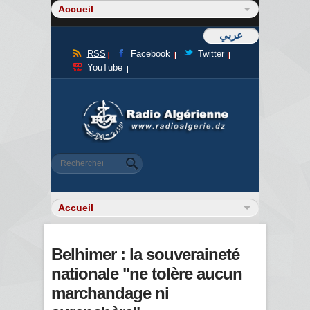
عربي
RSS
Facebook
Twitter
YouTube
Formulaire de recherche
Rechercher
Belhimer : la souveraineté
nationale "ne tolère aucun
marchandage ni