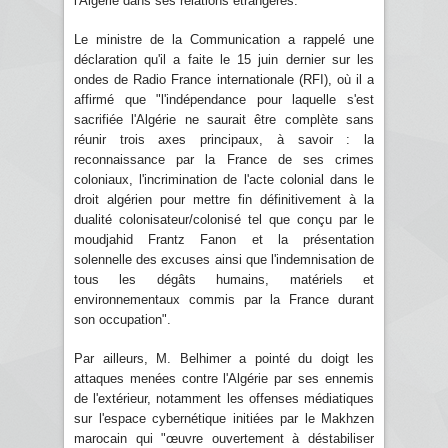
l'Algérie dans ses relations étrangères.
Le ministre de la Communication a rappelé une
déclaration qu'il a faite le 15 juin dernier sur les
ondes de Radio France internationale (RFI), où il a
affirmé que "l'indépendance pour laquelle s'est
sacrifiée l'Algérie ne saurait être complète sans
réunir trois axes principaux, à savoir : la
reconnaissance par la France de ses crimes
coloniaux, l'incrimination de l'acte colonial dans le
droit algérien pour mettre fin définitivement à la
dualité colonisateur/colonisé tel que conçu par le
moudjahid Frantz Fanon et la présentation
solennelle des excuses ainsi que l'indemnisation de
tous les dégâts humains, matériels et
environnementaux commis par la France durant
son occupation".
Par ailleurs, M. Belhimer a pointé du doigt les
attaques menées contre l'Algérie par ses ennemis
de l'extérieur, notamment les offenses médiatiques
sur l'espace cybernétique initiées par le Makhzen
marocain qui "œuvre ouvertement à déstabiliser