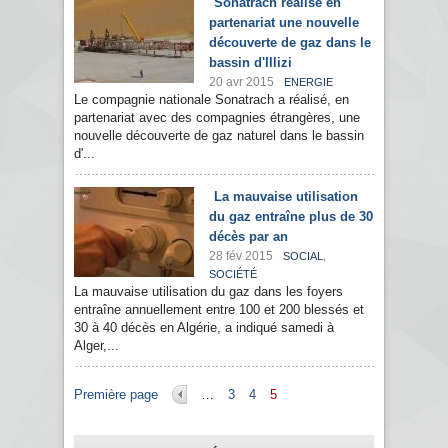
Sonatrach réalise en
partenariat une nouvelle
découverte de gaz dans le
bassin d'Illizi
20 avr 2015
ENERGIE
Le compagnie nationale Sonatrach a réalisé, en
partenariat avec des compagnies étrangères, une
nouvelle découverte de gaz naturel dans le bassin
d'...
La mauvaise utilisation
du gaz entraîne plus de 30
décès par an
28 fév 2015
,
SOCIAL
SOCIÉTÉ
La mauvaise utilisation du gaz dans les foyers
entraîne annuellement entre 100 et 200 blessés et
30 à 40 décès en Algérie, a indiqué samedi à
Alger,...
Pages
Première page
…
3
4
5