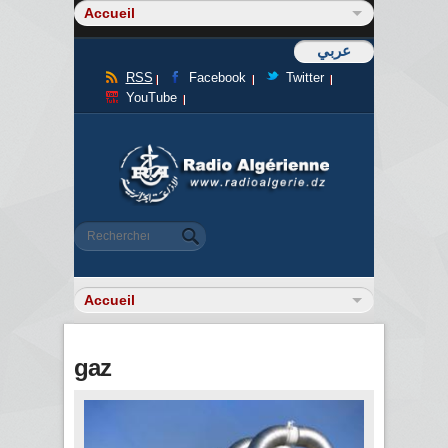
عربي
RSS
Facebook
Twitter
YouTube
Formulaire de recherche
Rechercher
gaz