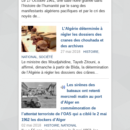
Le 17 Octobre 1961, une date noire gravée dans
l’histoire de l’humanité par le sang des
manifestants algériens pacifiques et par le cri des
noyés de...
L’Algérie déterminée à
régler les dossiers des
cranes des chouhada et
des archives
27 mai 2018
,
HISTOIRE
,
NATIONAL
SOCIÉTÉ
Le ministre des Moudjahidine, Tayeb Zitouni, a
affirmé, dimanche à partir de Blida, la détermination
de l’Algérie à régler les dossiers des crânes...
Les sirènes des
bateaux ont retenti
mercredi matin au port
d’Alger en
commémoration de
l’attentat terroriste de l’OAS qui a ciblé le 2 mai
1962 les dockers d’Alger
02 mai 2018
,
HISTOIRE
NATIONAL