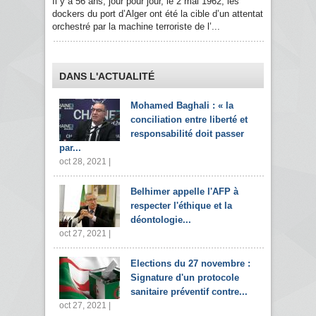
Il y a 56 ans, jour pour jour, le 2 mai 1962, les
dockers du port d’Alger ont été la cible d’un attentat
orchestré par la machine terroriste de l’...
DANS L'ACTUALITÉ
Mohamed Baghali : « la
conciliation entre liberté et
responsabilité doit passer
par...
oct 28, 2021 |
Belhimer appelle l'AFP à
respecter l'éthique et la
déontologie...
oct 27, 2021 |
Elections du 27 novembre :
Signature d'un protocole
sanitaire préventif contre...
oct 27, 2021 |