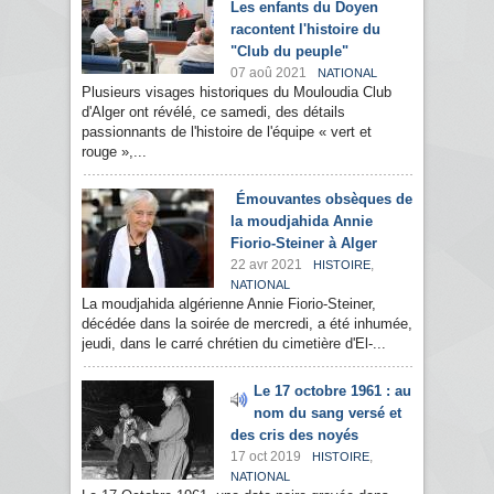
Les enfants du Doyen
racontent l'histoire du
"Club du peuple"
07 aoû 2021
NATIONAL
Plusieurs visages historiques du Mouloudia Club
d'Alger ont révélé, ce samedi, des détails
passionnants de l'histoire de l'équipe « vert et
rouge »,...
Émouvantes obsèques de
la moudjahida Annie
Fiorio-Steiner à Alger
22 avr 2021
,
HISTOIRE
NATIONAL
La moudjahida algérienne Annie Fiorio-Steiner,
décédée dans la soirée de mercredi, a été inhumée,
jeudi, dans le carré chrétien du cimetière d'El-...
Le 17 octobre 1961 : au
nom du sang versé et
des cris des noyés
17 oct 2019
,
HISTOIRE
NATIONAL