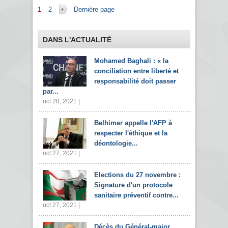
Pages
1
2
Dernière page
DANS L'ACTUALITÉ
Mohamed Baghali : « la
conciliation entre liberté et
responsabilité doit passer
par...
oct 28, 2021 |
Belhimer appelle l'AFP à
respecter l'éthique et la
déontologie...
oct 27, 2021 |
Elections du 27 novembre :
Signature d'un protocole
sanitaire préventif contre...
oct 27, 2021 |
Décès du Général-major