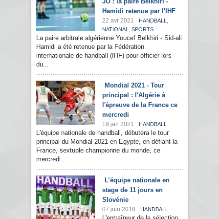
JO : la paire Belkhiri -
Hamidi retenue par l'IHF
22 avr 2021
,
HANDBALL
,
NATIONAL
SPORTS
La paire arbitrale algérienne Youcef Belkhiri - Sid-ali
Hamidi a été retenue par la Fédération
internationale de handball (IHF) pour officier lors
du...
Mondial 2021 - Tour
principal : l'Algérie à
l'épreuve de la France ce
mercredi
19 jan 2021
HANDBALL
L'équipe nationale de handball, débutera le tour
principal du Mondial 2021 en Egypte, en défiant la
France, sextuple championne du monde, ce
mercredi...
L’équipe nationale en
stage de 11 jours en
Slovénie
07 juin 2018
HANDBALL
L'entraîneur de la sélection