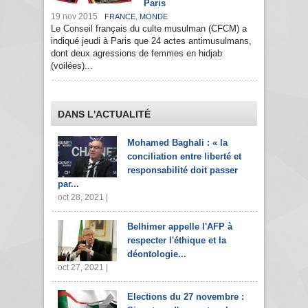
Paris
19 nov 2015
,
FRANCE
MONDE
Le Conseil français du culte musulman (CFCM) a
indiqué jeudi à Paris que 24 actes antimusulmans,
dont deux agressions de femmes en hidjab
(voilées)...
DANS L'ACTUALITÉ
Mohamed Baghali : « la
conciliation entre liberté et
responsabilité doit passer
par...
oct 28, 2021 |
Belhimer appelle l'AFP à
respecter l'éthique et la
déontologie...
oct 27, 2021 |
Elections du 27 novembre :