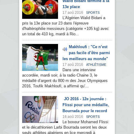
Walid Bidani termine à la
13e place
17 aoû 2016
SPORTS
L'Algérien Walid Bidani a
pris la 13e place sur 23 dans l'épreuve
d'haltérophilie messieurs (catégorie +105 kg) avec
un total de 410 kg, mardi à Rio...
Makhloufi : "Ce n’est
pas facile d’être parmi
les meilleurs au monde"
17 aoû 2016
ATHLÉTISME
Dans une interview
accordée, mardi soir, à la radio Chaine 3, le
médaillé d’argent du 800 m des Jeux Olympiques
2016, Toufik Makhloufi, a affirmé qu’...
JO 2016 - 12e journée :
Flissi pour une médaille,
Bourrada pour le record
16 aoû 2016
SPORTS
Le boxeur Mohamed Flissi
et le décathlonien Larbi Bourrada seront les deux
seuls athlètes algériens en lice mercredi à