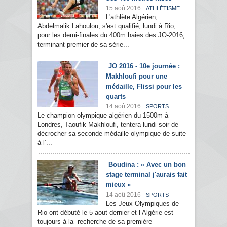
15 aoû 2016
ATHLÉTISME
L'athlète Algérien,
Abdelmalik Lahoulou, s'est qualifié, lundi à Rio,
pour les demi-finales du 400m haies des JO-2016,
terminant premier de sa série...
JO 2016 - 10e journée :
Makhloufi pour une
médaille, Flissi pour les
quarts
14 aoû 2016
SPORTS
Le champion olympique algérien du 1500m à
Londres, Taoufik Makhloufi, tentera lundi soir de
décrocher sa seconde médaille olympique de suite
à l’...
Boudina : « Avec un bon
stage terminal j'aurais fait
mieux »
14 aoû 2016
SPORTS
Les Jeux Olympiques de
Rio ont débuté le 5 aout dernier et l’Algérie est
toujours à la recherche de sa première