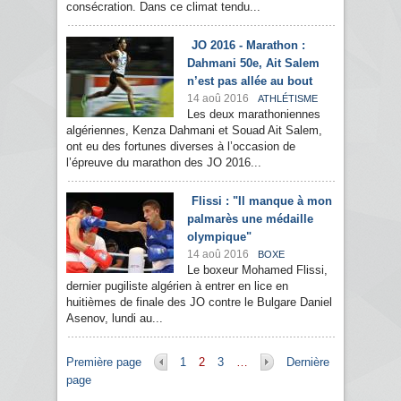
consécration. Dans ce climat tendu...
JO 2016 - Marathon :
Dahmani 50e, Ait Salem
n’est pas allée au bout
14 aoû 2016
ATHLÉTISME
Les deux marathoniennes
algériennes, Kenza Dahmani et Souad Ait Salem,
ont eu des fortunes diverses à l’occasion de
l’épreuve du marathon des JO 2016...
Flissi : "Il manque à mon
palmarès une médaille
olympique"
14 aoû 2016
BOXE
Le boxeur Mohamed Flissi,
dernier pugiliste algérien à entrer en lice en
huitièmes de finale des JO contre le Bulgare Daniel
Asenov, lundi au...
Pages
Première page
1
2
3
…
Dernière
page