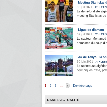
Meeting Stanislas 
06 juil 2021
ATHLÉTI
Le demi-fondiste algé
meeting Stanislas de 
Ligue de diamant - 
02 juil 2021
ATHLÉTI
Le sauteur Mohamed Y
semaines du coup d’e
JO de Tokyo : la s
30 juin 2021
ATHLÉTI
La sprinteuse algérie
olympiques d'été, prév
Pages
1
2
3
…
Dernière page
DANS L'ACTUALITÉ