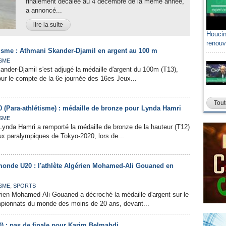
finalement décalée au 4 décembre de la même année,
a annoncé...
lire la suite
Houcin
renouv
tisme : Athmani Skander-Djamil en argent au 100 m
SME
ander-Djamil s'est adjugé la médaille d'argent du 100m (T13),
ur le compte de la 6e journée des 16es Jeux...
Tout
 (Para-athlétisme) : médaille de bronze pour Lynda Hamri
SME
Lynda Hamri a remporté la médaille de bronze de la hauteur (T12)
x paralympiques de Tokyo-2020, lors de...
onde U20 : l'athlète Algérien Mohamed-Ali Gouaned en
,
SME
SPORTS
rien Mohamed-Ali Gouaned a décroché la médaille d'argent sur le
ionnats du monde des moins de 20 ans, devant...
) : pas de finale pour Karim Belmahdi