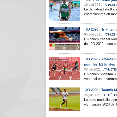
19 aoû 2021
ATHLÉTI
Le demi-fondiste Kar
championnats du mond
JO 2020 : Triki term
05 aoû 2021
ATHLÉTI
L'Algérien Yasser Moh
des JO 2020, avec en p
JO 2020 - Athlétis
pour les 1/2 finales
30 juil 2021
ATHLÉTI
L'Algérien Abdelmalik
vendredi en ouverture
JO 2020 : Taoufik M
26 juil 2021
ATHLÉTI
Le triple médaillé oly
olympiques 2020 de Tok