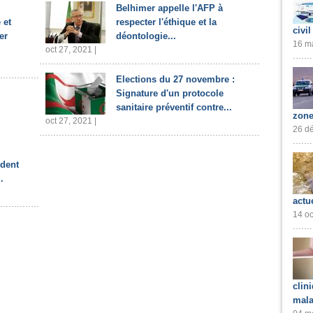
Belhimer appelle l'AFP à
 et
respecter l'éthique et la
civil
er
déontologie...
16 ma
oct 27, 2021 |
Elections du 27 novembre :
Signature d'un protocole
sanitaire préventif contre...
zone
oct 27, 2021 |
26 dé
ident
.
actu
14 oc
clin
mala