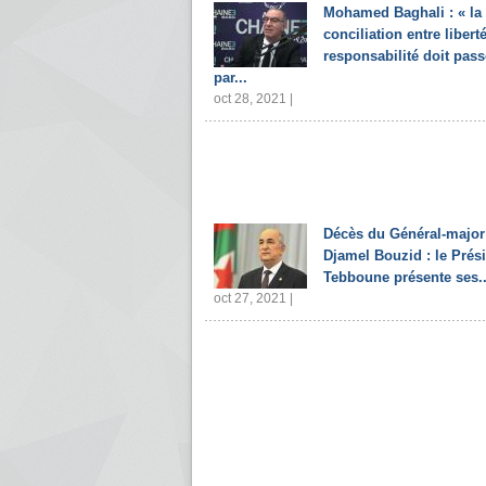
Mohamed Baghali : « la
conciliation entre liberté
responsabilité doit pass
par...
oct 28, 2021 |
Décès du Général-major
Djamel Bouzid : le Prés
Tebboune présente ses..
oct 27, 2021 |