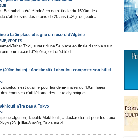
SME
im Belmahdi a été éliminé en demi-finale du 1500m des
e d'athlétisme des moins de 20 ans (U20), ce jeudi à...
ine à la 5e place et signe un record d'Algérie
,
SME
SPORTS
amed-Tahar Triki, auteur d'une 5è place en finale du triple saut
rime un record d'Algérie, est crédité d'...
me (400m haies) : Abdelmalik Lahoulou composte son billet
SME
 Lahoulou s'est qualifié pour les demi-finales du 400m haies
 des épreuves d'athlétisme des Jeux olympiques...
akhloufi n'ira pas à Tokyo
SME
mpique algérien, Taoufik Makhloufi, a déclaré forfait pour les Jeux
yo (23 juillet-8 août), "à cause d'...