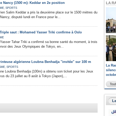
LA R
de Nancy (1500 m): Keddar en 2e position
,
SME
SPORTS
rien Salim Keddar a pris la deuxième place sur le 1500 mètres du
Nancy, disputé lundi en France pour le...
Triple saut : Mohamed Yasser Triki confirme à Oslo
SME
asser Tahar Triki a confirmé sa bonne santé du moment, à trois
nvoi des Jeux Olympiques de Tokyo, en...
printeuse algérienne Loubna Benhadja "invitée" sur 100 m
La Ra
,
SME
SPORTS
silen
nne Loubna Benhadja (100m) a obtenu son ticket pour les Jeux
octob
us du 23 juillet au 8 août à Tokyo (Japon),...
Tout
Le