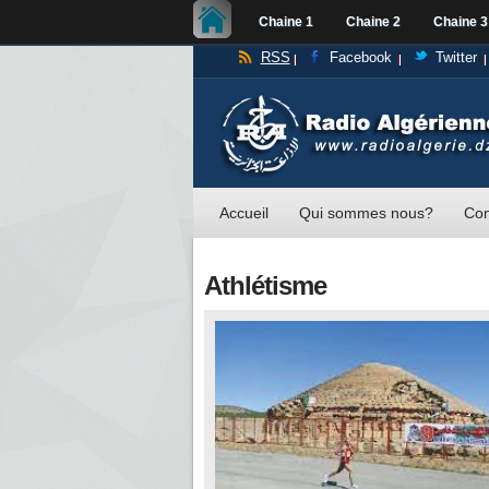
Chaine 1
Chaine 2
Chaine 3
RSS
Facebook
Twitter
Accueil
Qui sommes nous?
Con
Athlétisme