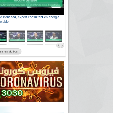
e Bensaâd, expert consultant en énergie
elable
es les vidéos