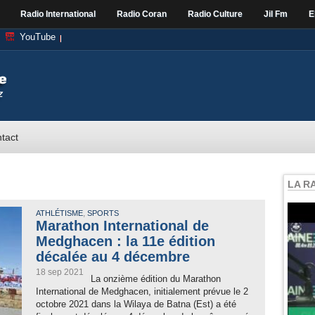
Radio International
Radio Coran
Radio Culture
Jil Fm
E
YouTube
tact
LA R
,
ATHLÉTISME
SPORTS
Marathon International de
Medghacen : la 11e édition
décalée au 4 décembre
18 sep 2021
La onzième édition du Marathon
International de Medghacen, initialement prévue le 2
octobre 2021 dans la Wilaya de Batna (Est) a été