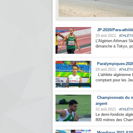
JP-2020/Para-athlé
29 aoû 2021
ATHLÉTI
L'Algérien Athmani Sk
dimanche à Tokyo, po
Paralympiques-2020
29 aoû 2021
ATHLÉTI
L'athlète algérienne 
comptant pour les Jeu
Championnats du m
argent
22 aoû 2021
ATHLÉTI
Le demi-fondiste algé
800 mètres des Champ
Mondiaux 2021 (U20