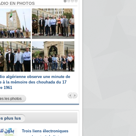
ADIO EN PHOTOS
dio algérienne observe une minute de
Les champions paralympiques 
ce à la mémoire des chouhada du 17
Radio Algérienne et recrutés 
re 1961
sportifs
es les photos
s plus lus
Trois liens électroniques