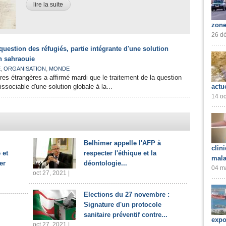
lire la suite
zone
26 dé
 question des réfugiés, partie intégrante d'une solution
n sahraouie
,
,
E
ORGANISATION
MONDE
res étrangères a affirmé mardi que le traitement de la question
issociable d'une solution globale à la...
actu
14 oc
Belhimer appelle l'AFP à
clin
 et
respecter l'éthique et la
mala
er
déontologie...
04 ma
oct 27, 2021 |
Elections du 27 novembre :
Signature d'un protocole
sanitaire préventif contre...
expo
oct 27, 2021 |