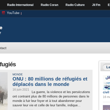
Radio International
Radio Coran
Radio Culture
Jil Fm
E
YouTube
tact
fugiés
Le
MONDE
ONU : 80 millions de réfugiés et
déplacés dans le monde
16 juin 2021
La guerre, la violence et les persécutions
civil
ont contraint plus de 80 millions de personnes dans le
16 ma
monde à fuir leur foyer et à tout abandonner pour
sauver leur vie et celle de leur famille, indique...