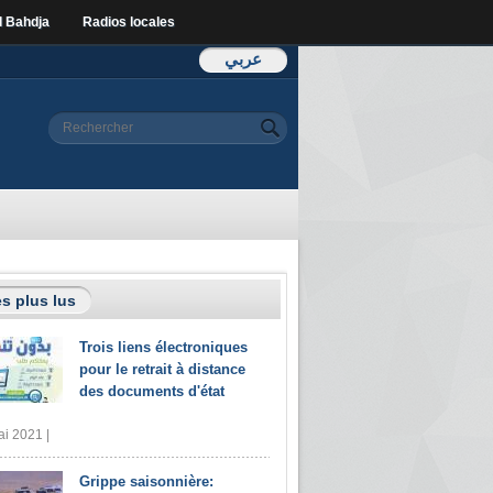
l Bahdja
Radios locales
عربي
Formulaire de
Rechercher
recherche
s plus lus
Trois liens électroniques
pour le retrait à distance
des documents d'état
i 2021 |
Grippe saisonnière: