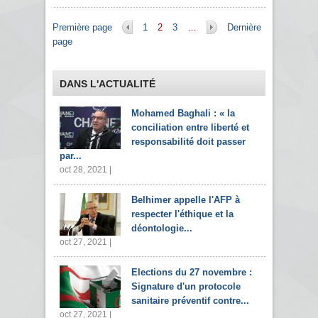
Pages
Première page
1
2
3
…
Dernière
page
DANS L'ACTUALITÉ
Mohamed Baghali : « la
conciliation entre liberté et
responsabilité doit passer
par...
oct 28, 2021 |
Belhimer appelle l'AFP à
respecter l'éthique et la
déontologie...
oct 27, 2021 |
Elections du 27 novembre :
Signature d'un protocole
sanitaire préventif contre...
oct 27, 2021 |