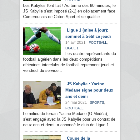
FOOTBALL
Les Kabyles l'ont fait ! Au terme des 90 minutes, le
JS Kabylie s'est imposé (2-1) en déplacement face
Camerounais de Coton Sport et se qualifie...
Ligue 1 (mise à jour):
sommet à Sétif ce jeudi
14 avr 2021
,
FOOTBALL
LIGUE 1
Les quatre représentants du
football algérien dans les deux compétitions
africaines interclubs de football reprennent jeudi et
vendredi du service...
JS Kabylie : Yacine
Medane signe pour deux
ans et demi
24 mar 2021
,
SPORTS
FOOTBALL
Le milieu de terrain Yacine Medane (O Médéa),
s'est engagé avec la JS Kabylie pour un contrat de
deux ans et demi, a annoncé le club de Ligue 1...
Coupe de la