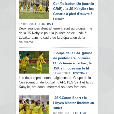
Confédération (2e journée-
GR:B) / la JS Kabylie : les
Canaris à pied d'œuvre à
Lusaka
15 mar 2021
FOOTBALL
Deux séances d'entraînement sont au programme
de la JS Kabylie pour la journée de ce lundi, à
Lusaka, dans le cadre de la préparation de la
deuxième...
Coupe de la CAF (phase
de poules/ 1re journée) :
l’ESS tenue en échec, la
JSK s’impose sur le fil
11 mar 2021
FOOTBALL
Les deux représentants algériens en Coupe de la
Confédération de football (CAF), l’ES Sétif et la JS
Kabylie, ont connu mercredi soir des fortunes...
JSK-Coton Sport : le
Libyen Moataz Ibrahim au
sifflet
02 mar 2021
FOOTBALL