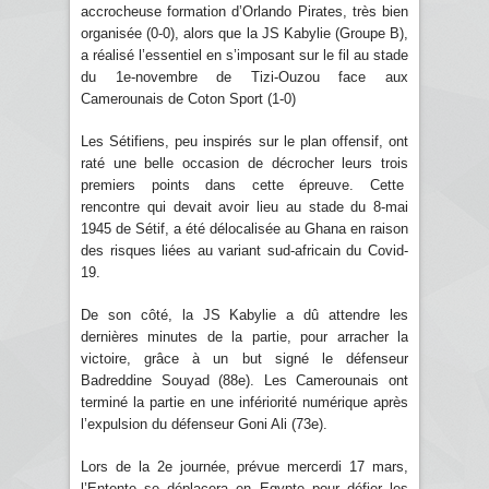
accrocheuse formation d’Orlando Pirates, très bien
organisée (0-0), alors que la JS Kabylie (Groupe B),
a réalisé l’essentiel en s’imposant sur le fil au stade
du 1e-novembre de Tizi-Ouzou face aux
Camerounais de Coton Sport (1-0)
Les Sétifiens, peu inspirés sur le plan offensif, ont
raté une belle occasion de décrocher leurs trois
premiers points dans cette épreuve. Cette
rencontre qui devait avoir lieu au stade du 8-mai
1945 de Sétif, a été délocalisée au Ghana en raison
des risques liées au variant sud-africain du Covid-
19.
De son côté, la JS Kabylie a dû attendre les
dernières minutes de la partie, pour arracher la
victoire, grâce à un but signé le défenseur
Badreddine Souyad (88e). Les Camerounais ont
terminé la partie en une infériorité numérique après
l’expulsion du défenseur Goni Ali (73e).
Lors de la 2e journée, prévue mercerdi 17 mars,
l’Entente se déplacera en Egypte pour défier les