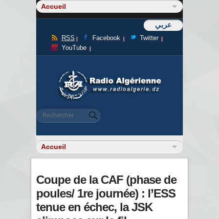
عربي
RSS
Facebook
Twitter
YouTube
Formulaire de recherche
Rechercher
Coupe de la CAF (phase de
poules/ 1re journée) : l’ESS
tenue en échec, la JSK