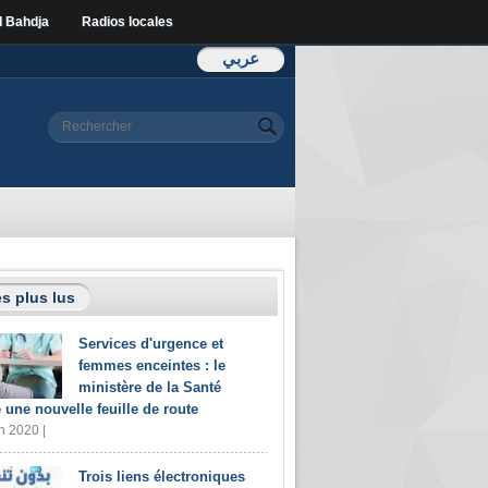
l Bahdja
Radios locales
عربي
Formulaire de
Rechercher
recherche
s plus lus
Services d'urgence et
femmes enceintes : le
ministère de la Santé
e une nouvelle feuille de route
n 2020 |
Trois liens électroniques