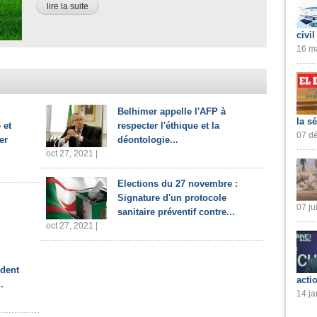
lire la suite
civil
16 ma
Belhimer appelle l'AFP à
la s
 et
respecter l'éthique et la
07 dé
er
déontologie...
oct 27, 2021 |
Elections du 27 novembre :
Signature d'un protocole
07 ju
sanitaire préventif contre...
oct 27, 2021 |
ident
acti
.
14 ja