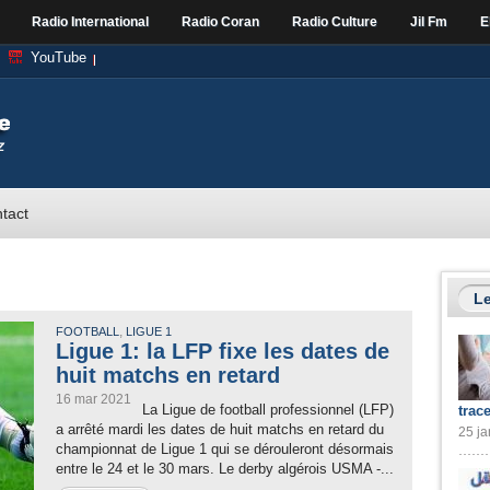
Radio International
Radio Coran
Radio Culture
Jil Fm
E
YouTube
tact
Le
,
FOOTBALL
LIGUE 1
Ligue 1: la LFP fixe les dates de
huit matchs en retard
16 mar 2021
La Ligue de football professionnel (LFP)
trac
a arrêté mardi les dates de huit matchs en retard du
25 ja
championnat de Ligue 1 qui se dérouleront désormais
entre le 24 et le 30 mars. Le derby algérois USMA -...