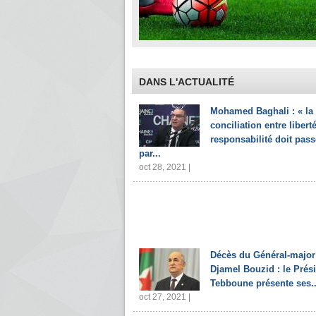
DANS L'ACTUALITÉ
Mohamed Baghali : « la
conciliation entre liberté
responsabilité doit pass
par...
oct 28, 2021 |
Décès du Général-major
Djamel Bouzid : le Prés
Tebboune présente ses..
oct 27, 2021 |