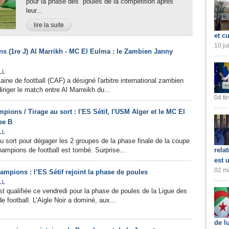
pour la phase des poules de la compétition après
leur...
lire la suite
et cu
10 ju
s (1re J) Al Marrikh - MC El Eulma : le Zambien Janny
LL
aine de football (CAF) a désigné l'arbitre international zambien
riger le match entre Al Marreikh du...
04 fé
ions / Tirage au sort : l'ES Sétif, l'USM Alger et le MC El
pe B
LL
au sort pour dégager les 2 groupes de la phase finale de la coupe
hampions de football est tombé. Surprise...
rela
est 
02 ma
mpions : l’ES Sétif rejoint la phase de poules
LL
st qualifiée ce vendredi pour la phase de poules de la Ligue des
 football. L’Aigle Noir a dominé, aux...
de l