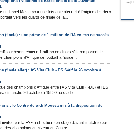
ampions : victoires de Barcelone et de la Juventus
24 ju
L
 un Lionel Messi pour une fois animateur et à l'origine des deux
portant vers les quarts de finale de la...
 (finale) : une prime de 1 million de DA en cas de succès
L
tif toucheront chacun 1 million de dinars s'ils remportent le
s champions d'Afrique de football à l'issue...
(finale aller) : AS Vita Club - ES Sétif le 26 octobre à
L
Ligue des champions d'Afrique entre l'AS Vita Club (RDC) et l'ES
era dimanche 26 octobre à 15h30 au stade...
ons : le Centre de Sidi Moussa mis à la disposition de
L
t invitée par la FAF à effectuer son stage d'avant match retour
gue des champions au niveau du Centre...