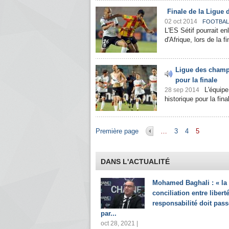
Finale de la Ligue
02 oct 2014
FOOTBAL
L'ES Sétif pourrait e
d'Afrique, lors de la f
Ligue des champio
pour la finale
L'équipe
28 sep 2014
historique pour la fin
Pages
Première page
…
3
4
5
DANS L'ACTUALITÉ
Mohamed Baghali : « la
conciliation entre liberté
responsabilité doit pass
par...
oct 28, 2021 |