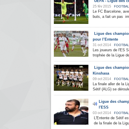
UEFA - Ligue des ch
25 fév 2015
FOOTBAL
Le FC Barcelone, avec
buts, a fait un pas im
Ligue des champions
pour l’Entente
31 oct 2014
FOOTBAL
Les joueurs de l'ES Sé
trophée de la Ligue de
Ligue des champions 
Kinshasa
09 oct 2014
FOOTBAL
La finale aller de la 
Sétif (ALG) se déroul
Ligue des champi
l'ESS
03 oct 2014
FOOTBAL
L'Entente de Sétif es
de la finale de la Li