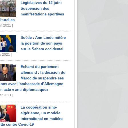
Législatives du 12 juin:
Suspension des
manifestations sportives
lturelles
in 2021 |
Suède : Ann Linde réitère
la position de son pays
sur le Sahara occidental
v 2021 |
Echami du parlement
allemand : la décision du
Maroc de suspendre ses
tions avec l’ambassade d’Allemagne
un acte « anti-diplomatique»
r 2021 |
La coopération sino-
algérienne, un modèle
international en matière
utte contre Covid-19