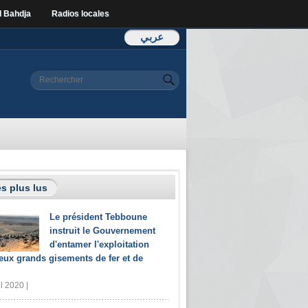
l Bahdja
Radios locales
عربي
Formulaire de
Rechercher
recherche
s plus lus
Le président Tebboune
instruit le Gouvernement
d'entamer l'exploitation
eux grands gisements de fer et de
il 2020 |