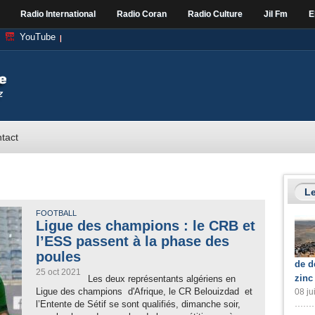
Radio International
Radio Coran
Radio Culture
Jil Fm
E
YouTube
tact
Le
FOOTBALL
Ligue des champions : le CRB et
l’ESS passent à la phase des
poules
de d
25 oct 2021
zinc
Les deux représentants algériens en
Ligue des champions d'Afrique, le CR Belouizdad et
08 ju
l’Entente de Sétif se sont qualifiés, dimanche soir,