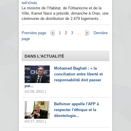
NATIONAL
Le ministre de l’Habitat, de l'Urbanisme et de la
Ville, Kamel Nasri a présidé, dimanche à Oran, une
cérémonie de distribution de 2.679 logements...
Pages
Première page
1
2
3
…
Dernière
page
DANS L'ACTUALITÉ
Mohamed Baghali : « la
conciliation entre liberté et
responsabilité doit passer
par...
oct 28, 2021 |
Belhimer appelle l'AFP à
respecter l'éthique et la
déontologie...
oct 27, 2021 |