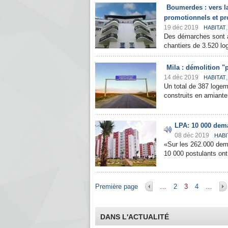
Boumerdes : vers l
promotionnels et pr
19 déc 2019
HABITAT
Des démarches sont a
chantiers de 3.520 lo
Mila : démolition "
14 déc 2019
HABITAT
Un total de 387 logem
construits en amiante 
LPA: 10 000 dema
08 déc 2019
HABI
«Sur les 262.000 dema
10 000 postulants ont
Pages
Première page
…
2
3
4
…
DANS L'ACTUALITÉ