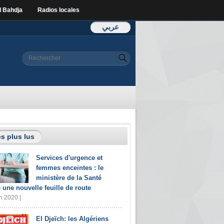
l Bahdja
Radios locales
عربي
Formulaire de
Rechercher
recherche
s plus lus
Services d'urgence et
femmes enceintes : le
ministère de la Santé
e une nouvelle feuille de route
n 2020 |
El Djeïch: les Algériens