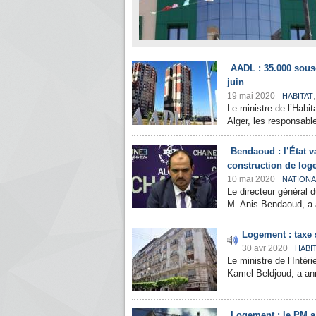
AADL : 35.000 sousc
juin
19 mai 2020
HABITAT
Le ministre de l’Habit
Alger, les responsable
Bendaoud : l’État 
construction de lo
10 mai 2020
NATIONA
Le directeur général d
M. Anis Bendaoud, a 
Logement : taxe 
30 avr 2020
HABI
Le ministre de l’Intér
Kamel Beldjoud, a anno
Logement : le PM a 