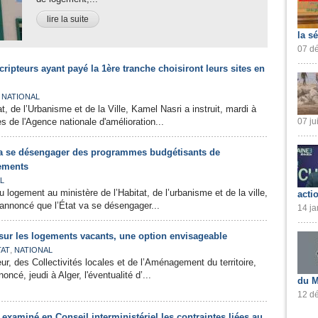
lire la suite
la s
07 dé
ripteurs ayant payé la 1ère tranche choisiront leurs sites en
,
NATIONAL
at, de l’Urbanisme et de la Ville, Kamel Nasri a instruit, mardi à
s de l'Agence nationale d'amélioration...
07 ju
va se désengager des programmes budgétisants de
gements
L
u logement au ministère de l’Habitat, de l’urbanisme et de la ville,
acti
annoncé que l’État va se désengager...
14 ja
sur les logements vacants, une option envisageable
,
TAT
NATIONAL
ieur, des Collectivités locales et de l’Aménagement du territoire,
ncé, jeudi à Alger, l'éventualité d’...
du M
12 dé
examiné en Conseil interministériel les contraintes liées au