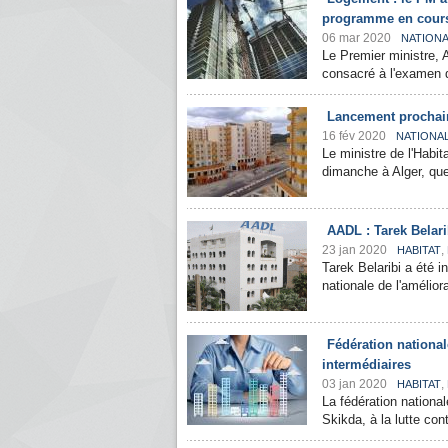
programme en cour
06 mar 2020
NATION
Le Premier ministre, A
consacré à l'examen du
Lancement prochain
16 fév 2020
NATIONA
Le ministre de l'Habit
dimanche à Alger, que
AADL : Tarek Belar
23 jan 2020
,
HABITAT
Tarek Belaribi a été i
nationale de l'amélio
Fédération national
intermédiaires
03 jan 2020
,
HABITAT
La fédération nationa
Skikda, à la lutte con