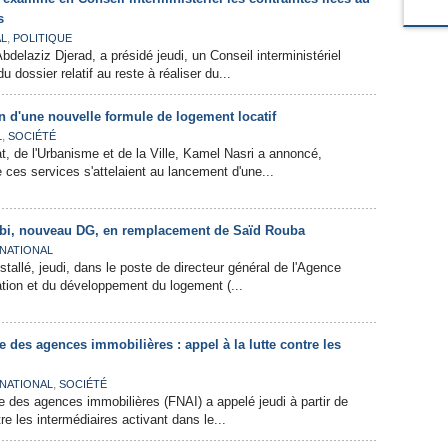
s
,
AL
POLITIQUE
bdelaziz Djerad, a présidé jeudi, un Conseil interministériel
 dossier relatif au reste à réaliser du...
 d'une nouvelle formule de logement locatif
,
L
SOCIÉTÉ
at, de l'Urbanisme et de la Ville, Kamel Nasri a annoncé,
 ces services s'attelaient au lancement d'une...
ibi, nouveau DG, en remplacement de Saïd Rouba
NATIONAL
nstallé, jeudi, dans le poste de directeur général de l'Agence
ration et du développement du logement (...
e des agences immobilières : appel à la lutte contre les
,
NATIONAL
SOCIÉTÉ
le des agences immobilières (FNAI) a appelé jeudi à partir de
tre les intermédiaires activant dans le...