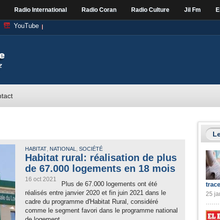
Radio International
Radio Coran
Radio Culture
Jil Fm
E
YouTube
tact
Le
,
,
HABITAT
NATIONAL
SOCIÉTÉ
Habitat rural: réalisation de plus
de 67.000 logements en 18 mois
16 oct 2021
Plus de 67.000 logements ont été
trac
réalisés entre janvier 2020 et fin juin 2021 dans le
25 ja
cadre du programme d'Habitat Rural, considéré
comme le segment favori dans le programme national
de logement,...