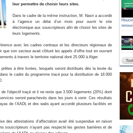
leur permettre de choisir leurs sites.
Dans le cadre de la même instruction, M. Nasri a accordé
Houcin
à l’agence un délai d’un mois pour ouvrir le site
renouv
électronique aux souscripteurs afin de choisir les sites de
leurs logements.
nférence avec les cadres centraux et les directeurs régionaux de
oir que son secteur avait clôturé les appels d’offre tout en ouvrant
ements à travers le territoire national dont 25.000 à Alger.
Tout
prêtes à être livrées, lesquels seront distribués dès la levée du
dans le cadre du programme tracé pour la distribution de 18.000
0.
e l'objectif traçé et il ne reste que 3.500 logements (20%) dont
services seront parachevés dans les jours à venir. Ces résultats
ilayas de l’AADL et des walis ayant accordé plusieurs facilités en
mise des attestations d’affectation avait été suspendue en raison
s souscripteurs n’ayant pas respecté les gestes barrières et de