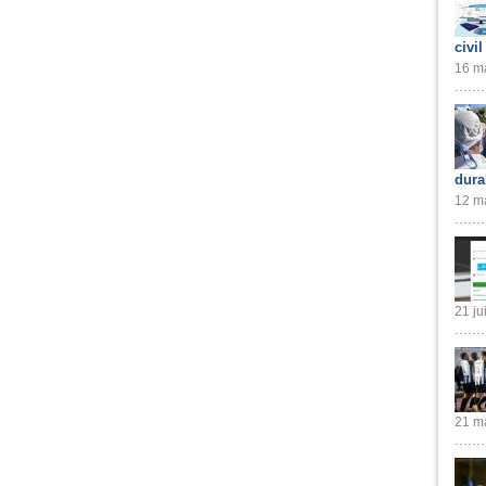
civil
16 ma
dura
12 ma
21 ju
21 ma