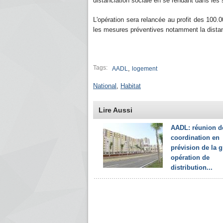
distanciation sociale en se rendant dans les
L'opération sera relancée au profit des 100.0
les mesures préventives notamment la distanc
Tags:
,
AADL
logement
National
,
Habitat
Lire Aussi
AADL: réunion d
coordination en
prévision de la 
opération de
distribution...