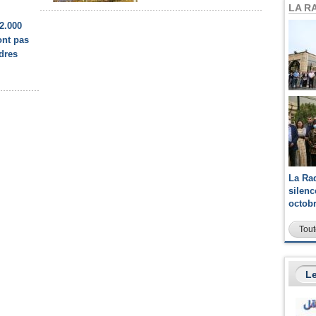
LA R
2.000
ont pas
rdres
La Ra
silen
octob
Tout
Le