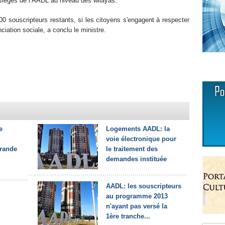
 sièges de l’AADL au niveau des wilayas.
00 souscripteurs restants, si les citoyens s'engagent à respecter
iation sociale, a conclu le ministre.
e
Logements AADL: la
voie électronique pour
grande
le traitement des
demandes instituée
AADL: les souscripteurs
au programme 2013
n'ayant pas versé la
1ère tranche...