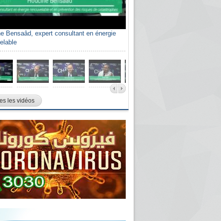
e Bensaâd, expert consultant en énergie
elable
es les vidéos