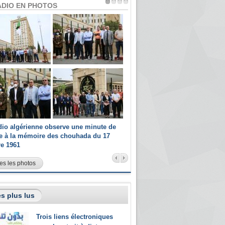
ADIO EN PHOTOS
dio algérienne observe une minute de
Les champions paralympiques 
ce à la mémoire des chouhada du 17
Radio Algérienne et recrutés 
re 1961
sportifs
es les photos
s plus lus
Trois liens électroniques