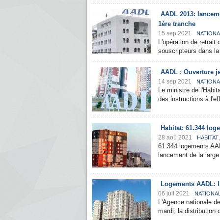
AADL 2013: lancemen
1ère tranche
15 sep 2021
NATIONA
L'opération de retrait
souscripteurs dans la
AADL : Ouverture je
14 sep 2021
NATIONA
Le ministre de l'Habi
des instructions à l'ef
Habitat: 61.344 log
28 aoû 2021
HABITAT
61.344 logements AADL 
lancement de la large o
Logements AADL: li
06 juil 2021
NATIONA
L'Agence nationale d
mardi, la distribution