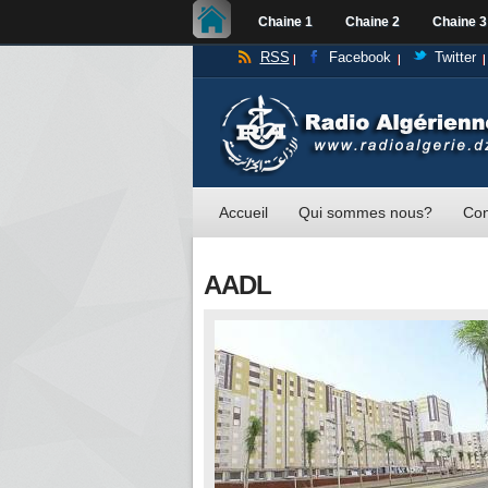
Chaine 1
Chaine 2
Chaine 3
RSS
Facebook
Twitter
Accueil
Qui sommes nous?
Con
AADL