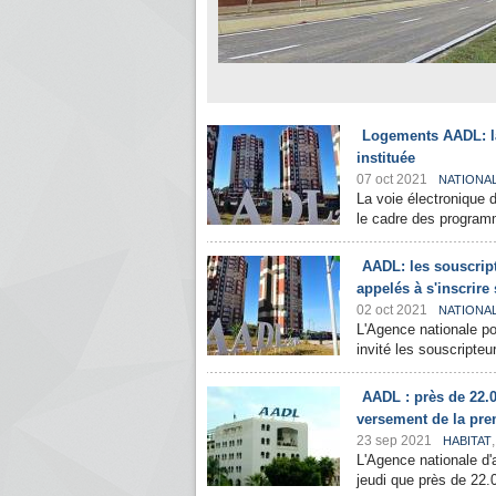
Logements AADL: la
instituée
07 oct 2021
NATIONA
La voie électronique 
le cadre des programm
AADL: les souscrip
appelés à s'inscrire 
02 oct 2021
NATIONA
L'Agence nationale po
invité les souscripte
AADL : près de 22.0
versement de la pre
23 sep 2021
HABITAT
L'Agence nationale d
jeudi que près de 22.