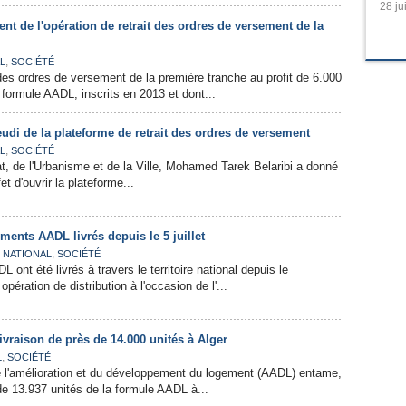
28 ju
t de l'opération de retrait des ordres de versement de la
,
L
SOCIÉTÉ
 des ordres de versement de la première tranche au profit de 6.000
 formule AADL, inscrits en 2013 et dont...
udi de la plateforme de retrait des ordres de versement
,
L
SOCIÉTÉ
tat, de l'Urbanisme et de la Ville, Mohamed Tarek Belaribi a donné
fet d'ouvrir la plateforme...
ements AADL livrés depuis le 5 juillet
,
,
NATIONAL
SOCIÉTÉ
ont été livrés à travers le territoire national depuis le
pération de distribution à l'occasion de l'...
vraison de près de 14.000 unités à Alger
,
L
SOCIÉTÉ
e l'amélioration et du développement du logement (AADL) entame,
 de 13.937 unités de la formule AADL à...