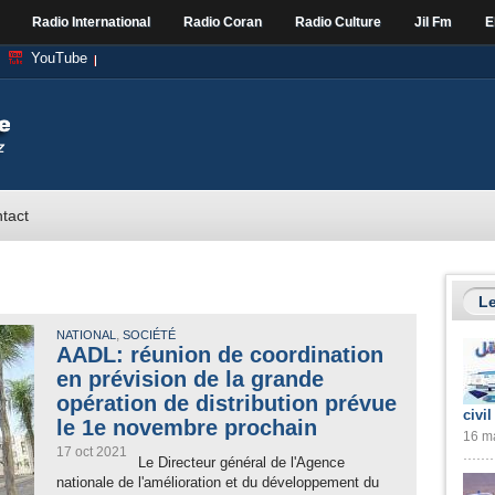
Radio International
Radio Coran
Radio Culture
Jil Fm
E
YouTube
tact
Le
,
NATIONAL
SOCIÉTÉ
AADL: réunion de coordination
en prévision de la grande
opération de distribution prévue
civil
le 1e novembre prochain
16 ma
17 oct 2021
Le Directeur général de l'Agence
nationale de l'amélioration et du développement du