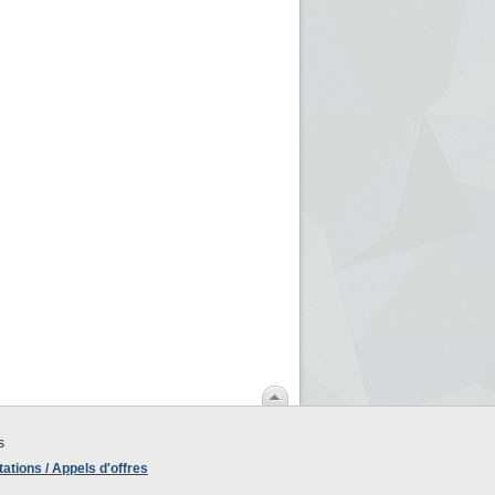
s
ations / Appels d'offres