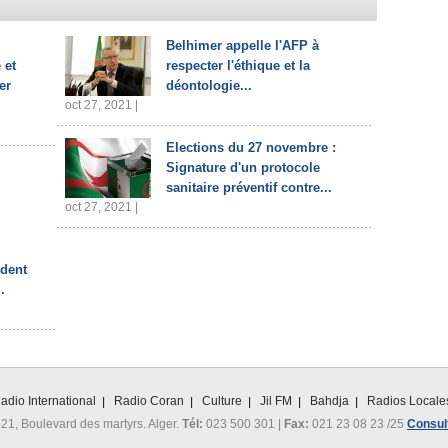
Belhimer appelle l'AFP à
 et
respecter l'éthique et la
er
déontologie...
oct 27, 2021 |
Elections du 27 novembre :
Signature d'un protocole
sanitaire préventif contre...
oct 27, 2021 |
ident
.
adio International
Radio Coran
Culture
Jil FM
Bahdja
Radios Locale
 21, Boulevard des martyrs. Alger.
Tél:
023 500 301 |
Fax:
021 23 08 23 /25
Consult