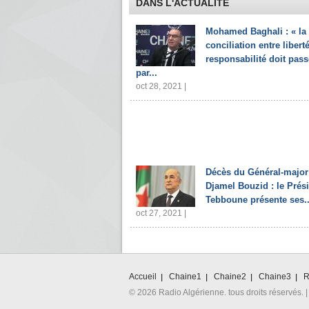
DANS L'ACTUALITÉ
Mohamed Baghali : « la
conciliation entre liberté
responsabilité doit pass
par...
oct 28, 2021 |
Décès du Général-major
Djamel Bouzid : le Prés
Tebboune présente ses..
oct 27, 2021 |
Accueil
Chaine1
Chaine2
Chaine3
R
© 2026 Radio Algérienne. tous droits réservés. |