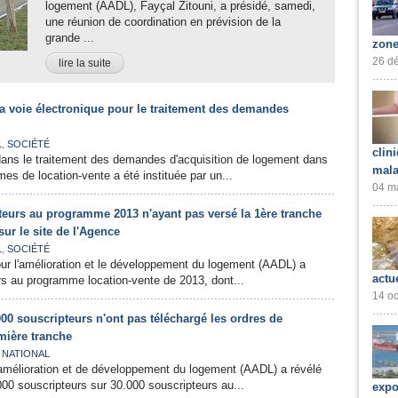
logement (AADL), Fayçal Zitouni, a présidé, samedi,
une réunion de coordination en prévision de la
grande ...
zone
26 dé
lire la suite
 voie électronique pour le traitement des demandes
,
L
SOCIÉTÉ
clin
dans le traitement des demandes d'acquisition de logement dans
mala
es de location-vente a été instituée par un...
04 ma
teurs au programme 2013 n'ayant pas versé la 1ère tranche
sur le site de l'Agence
,
L
SOCIÉTÉ
ur l'amélioration et le développement du logement (AADL) a
actu
urs au programme location-vente de 2013, dont...
14 oc
00 souscripteurs n'ont pas téléchargé les ordres de
mière tranche
,
NATIONAL
'amélioration et de développement du logement (AADL) a révélé
000 souscripteurs sur 30.000 souscripteurs au...
expo