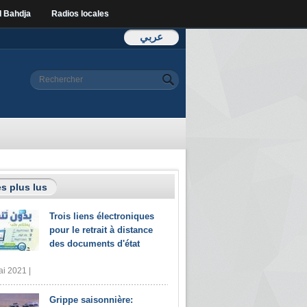
l Bahdja
Radios locales
عربي
Formulaire de
Rechercher
recherche
s plus lus
Trois liens électroniques
pour le retrait à distance
des documents d'état
i 2021 |
Grippe saisonnière: