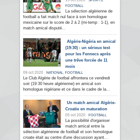
13 oct 2020
,
SPORTS
FOOTBALL
La sélection algérienne de
football a fait match nul face à son homologue
mexicaine sur le score de 2 à 2 (mi-temp : 1-1), en
match amical disputé...
Algérie-Nigéria en amical
(19:30) : un sérieux test
pour les Fennecs après
une trêve forcée de 11
mois
09 oct 2020
,
NATIONAL
FOOTBALL
Le Club Algérie de footbal affrontera ce vendredi
soir (19:30 heure algérienne) en amical son
homologue nigériane et ce dans le cadre de la...
Un match amical Algérie-
Croatie en maturation
05 oct 2020
FOOTBALL
La possibilité d'organiser
match amical entre la
sélection algérienne de football et son homologue
croate était au centre d'une discussion ayant...