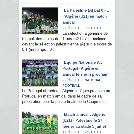
La Palestine (A) bat 0 - 1
l’Algérie (U21) en match
amical
27 fév 2018
FOOTBALL
La sélection algérienne de
football des moins de 21 ans (U21) s'est inclinée
devant la sélection palestinienne (A) sur le score de
0-1 (mi-temps : 0-...
Equipe Nationale A :
Portugal- Algérie en
amical le 7 juin prochain
27 fév 2018
,
NATIONAL
FOOTBALL
Le Portugal affrontera l'Algérie le 7 juin prochain au
Portugal en match amical dans le cadre de sa
préparation pour la phase finale de la Coupe du...
Match amical : Algérie
(U21) - Palestine le 27
février au stade 5 juillet
14 fév 2018
FOOTBALL