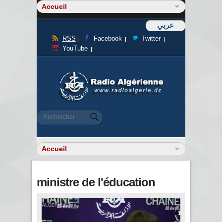
عربي
RSS
Facebook
Twitter
YouTube
Formulaire de recherche
Rechercher
ministre de l'éducation