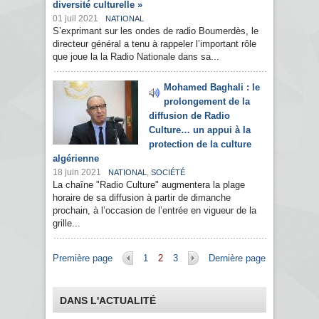
diversité culturelle »
01 juil 2021
NATIONAL
S’exprimant sur les ondes de radio Boumerdès, le
directeur général a tenu à rappeler l’important rôle
que joue la la Radio Nationale dans sa...
Mohamed Baghali : le
prolongement de la
diffusion de Radio
Culture… un appui à la
protection de la culture
algérienne
18 juin 2021
,
NATIONAL
SOCIÉTÉ
La chaîne "Radio Culture" augmentera la plage
horaire de sa diffusion à partir de dimanche
prochain, à l’occasion de l’entrée en vigueur de la
grille...
Pages
Première page
1
2
3
Dernière page
DANS L'ACTUALITÉ