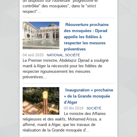
un dispositif sur l'ouverture "progressive et
contrôlée" des mosquées", dans le "strict
respect"...
Réouverture prochaine
des mosquées : Djerad
appelle les fidèles à
respecter les mesures
préventives
04 aoû 2020
,
NATIONAL
SOCIÉTÉ
Le Premier ministre, Abdelaziz Djerad a souligné
mardi à Alger la nécessité pour les fidèles de
respecter rigoureusement les mesures
préventives...
Inauguration « prochaine
» de la Grande mosquée
d'Alger
05 fév 2019
SOCIÉTÉ
Le ministre des Affaires
religieuses et des wakfs, Mohamed Aïssa, a
affirmé, mardi à Alger, que les travaux de
réalisation de la Grande mosquée d'...