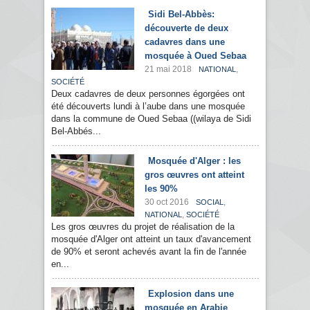
Sidi Bel-Abbès:
découverte de deux
cadavres dans une
mosquée à Oued Sebaa
21 mai 2018
,
NATIONAL
SOCIÉTÉ
Deux cadavres de deux personnes égorgées ont
été découverts lundi à l’aube dans une mosquée
dans la commune de Oued Sebaa ((wilaya de Sidi
Bel-Abbés...
Mosquée d'Alger : les
gros œuvres ont atteint
les 90%
30 oct 2016
,
SOCIAL
,
NATIONAL
SOCIÉTÉ
Les gros œuvres du projet de réalisation de la
mosquée d'Alger ont atteint un taux d'avancement
de 90% et seront achevés avant la fin de l'année
en...
Explosion dans une
mosquée en Arabie