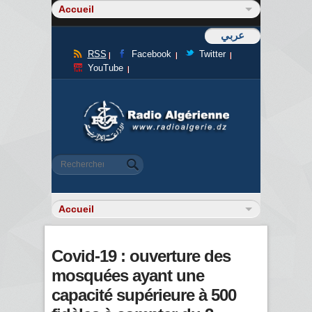
عربي
RSS
Facebook
Twitter
YouTube
Formulaire de recherche
Rechercher
Covid-19 : ouverture des
mosquées ayant une
capacité supérieure à 500