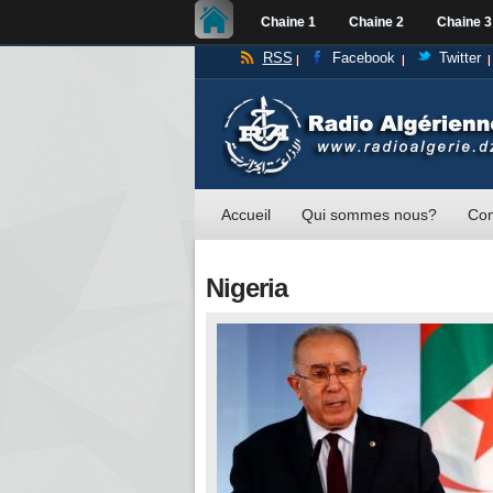
Chaine 1
Chaine 2
Chaine 3
RSS
Facebook
Twitter
Accueil
Qui sommes nous?
Con
Nigeria