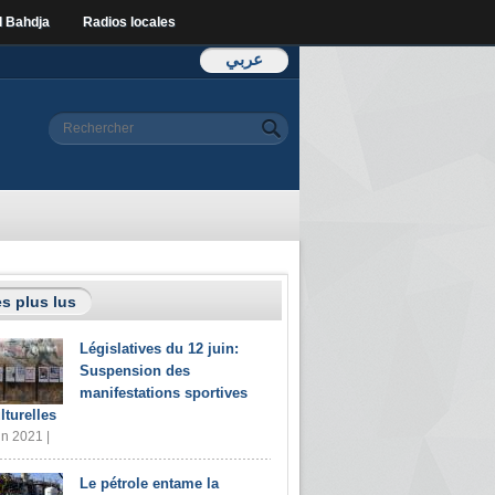
l Bahdja
Radios locales
عربي
Formulaire de
Rechercher
recherche
s plus lus
Législatives du 12 juin:
Suspension des
manifestations sportives
lturelles
in 2021 |
Le pétrole entame la