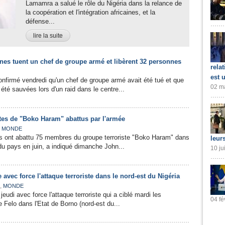
Lamamra a salué le rôle du Nigéria dans la relance de
la coopération et l'intégration africaines, et la
défense...
lire la suite
nes tuent un chef de groupe armé et libèrent 32 personnes
rela
est 
onfirmé vendredi qu'un chef de groupe armé avait été tué et que
02 ma
été sauvées lors d'un raid dans le centre...
istes de "Boko Haram" abattus par l'armée
,
MONDE
es ont abattu 75 membres du groupe terroriste "Boko Haram" dans
leur
 du pays en juin, a indiqué dimanche John...
10 ju
avec force l'attaque terroriste dans le nord-est du Nigéria
,
MONDE
eudi avec force l'attaque terroriste qui a ciblé mardi les
04 fé
e Felo dans l'Etat de Borno (nord-est du...