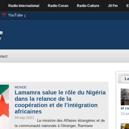
Radio International
Radio Coran
Radio Culture
Jil Fm
E
YouTube
tact
Le
MONDE
Lamamra salue le rôle du Nigéria
dans la relance de la
coopération et de l'intégration
et cu
africaines
10 ju
04 sep 2021
Le ministre des Affaires étrangères et de
la communauté nationale à l'étranger, Ramtane