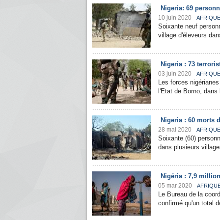
Nigeria: 69 personn
10 juin 2020
AFRIQU
Soixante neuf personn
village d'éleveurs dan
Nigeria : 73 terror
03 juin 2020
AFRIQU
Les forces nigérianes
l'Etat de Borno, dans 
Nigeria : 60 morts 
28 mai 2020
AFRIQU
Soixante (60) personn
dans plusieurs village
Nigéria : 7,9 milli
05 mar 2020
AFRIQU
Le Bureau de la coord
confirmé qu'un total d