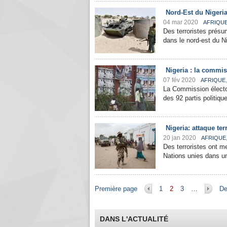
Nord-Est du Nigeria
04 mar 2020
AFRIQU
Des terroristes présu
dans le nord-est du Ni
Nigeria : la commis
07 fév 2020
AFRIQUE
La Commission électo
des 92 partis politiqu
Nigeria: attaque te
20 jan 2020
AFRIQUE
Des terroristes ont 
Nations unies dans une
Pages
Première page
1
2
3
…
De
DANS L'ACTUALITÉ