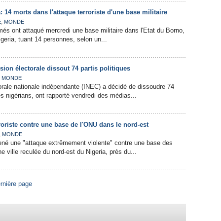
: 14 morts dans l'attaque terroriste d'une base militaire
,
E
MONDE
més ont attaqué mercredi une base militaire dans l'Etat du Borno,
geria, tuant 14 personnes, selon un...
sion électorale dissout 74 partis politiques
,
MONDE
rale nationale indépendante (INEC) a décidé de dissoudre 74
es nigérians, ont rapporté vendredi des médias...
rroriste contre une base de l'ONU dans le nord-est
,
MONDE
mené une "attaque extrêmement violente" contre une base des
 ville reculée du nord-est du Nigeria, près du...
rnière page