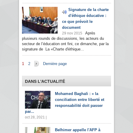
Signature de la charte
d'éthique éducative :
ce que prévoit le
document
Après
29 nov 2015
plusieurs rounds de discussions, les acteurs du
secteur de l’éducation ont fini, ce dimanche, par la
signature de La «Charte d'éthique...
Pages
1
2
Dernière page
DANS L'ACTUALITÉ
Mohamed Baghali : « la
conciliation entre liberté et
responsabilité doit passer
par...
oct 28, 2021 |
Belhimer appelle l'AFP à