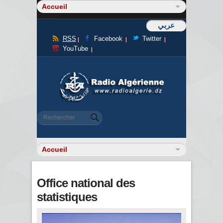
عربي
RSS
Facebook
Twitter
YouTube
Formulaire de recherche
Rechercher
Office national des
statistiques