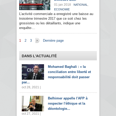
01 jan 2018
,
NATIONAL
ECONOMIE
L’activité commerciale a enregistré une baisse au
troisième trimestre 2017 que ce soit chez les
grossistes ou les détaillants, indique une
enquête-...
Pages
1
2
3
Dernière page
DANS L'ACTUALITÉ
Mohamed Baghali : « la
conciliation entre liberté et
responsabilité doit passer
par...
oct 28, 2021 |
Belhimer appelle l'AFP à
respecter l'éthique et la
déontologie...
oct 27, 2021 |