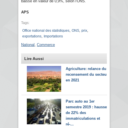
baisse en valeur de 0,9%, selon l'ONS.
APS
Tags:
,
,
,
Office national des statistiques
ONS
prix
,
exportations
Importations
National
,
Commerce
Lire Aussi
Agriculture: relance du
recensement du secteur
en 2021
Parc auto au 1er
semestre 2019 : hausse
de 22% des
immatriculations et
ré-...