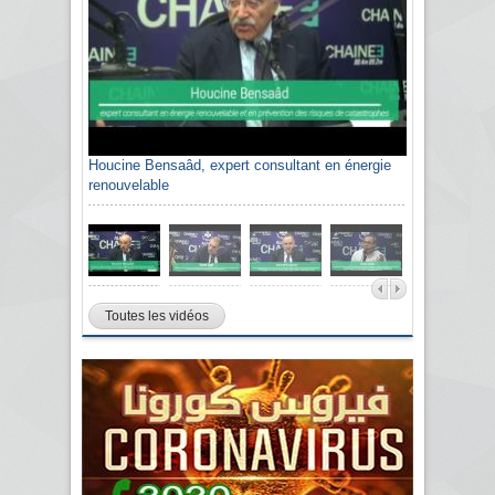
Houcine Bensaâd, expert consultant en énergie
Sami Agli, président de la Confédération
renouvelable
algérienne du patronat citoyen CAPC
Toutes les vidéos