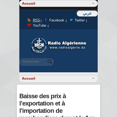
عربي
RSS
Facebook
Twitter
YouTube
Formulaire de recherche
Rechercher
Baisse des prix à
l'exportation et à
l'importation de