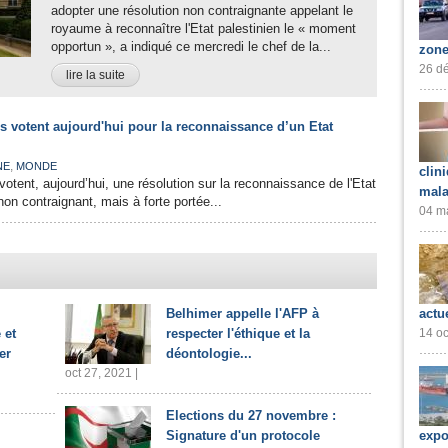
adopter une résolution non contraignante appelant le
royaume à reconnaître l'Etat palestinien le « moment
opportun », a indiqué ce mercredi le chef de la...
zone
26 dé
lire la suite
s votent aujourd'hui pour la reconnaissance d’un Etat
,
NE
MONDE
clin
otent, aujourd’hui, une résolution sur la reconnaissance de l'Etat
mala
non contraignant, mais à forte portée...
04 ma
Belhimer appelle l'AFP à
actu
 et
respecter l'éthique et la
14 oc
er
déontologie...
oct 27, 2021 |
Elections du 27 novembre :
Signature d'un protocole
expo