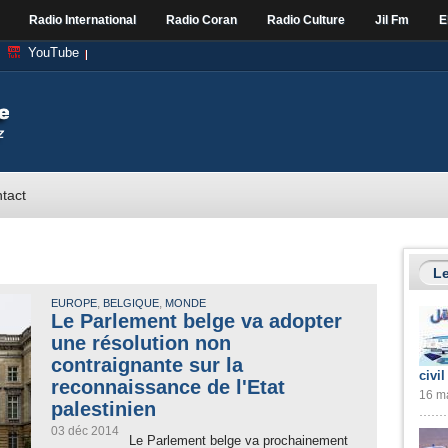
Radio International
Radio Coran
Radio Culture
Jil Fm
E
YouTube
tact
Le
,
,
EUROPE
BELGIQUE
MONDE
Le Parlement belge va adopter
une résolution non
contraignante sur la
civil
reconnaissance de l'Etat
16 ma
palestinien
03 déc 2014
Le Parlement belge va prochainement