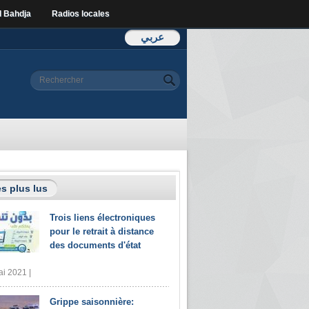
l Bahdja
Radios locales
عربي
Formulaire de
Rechercher
recherche
s plus lus
Trois liens électroniques
pour le retrait à distance
des documents d'état
i 2021 |
Grippe saisonnière: