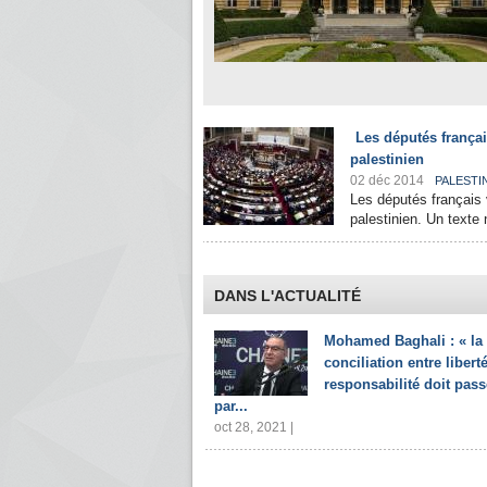
Les députés françai
palestinien
02 déc 2014
PALESTI
Les députés français v
palestinien. Un texte 
DANS L'ACTUALITÉ
Mohamed Baghali : « la
conciliation entre liberté
responsabilité doit pass
par...
oct 28, 2021 |