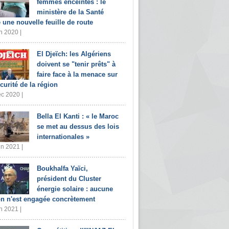
femmes enceintes : le
ministère de la Santé
e une nouvelle feuille de route
n 2020 |
El Djeïch: les Algériens
doivent se "tenir prêts" à
faire face à la menace sur
écurité de la région
c 2020 |
Bella El Kanti : « le Maroc
se met au dessus des lois
internationales »
in 2021 |
Boukhalfa Yaïci,
président du Cluster
énergie solaire : aucune
on n'est engagée concrètement
n 2021 |