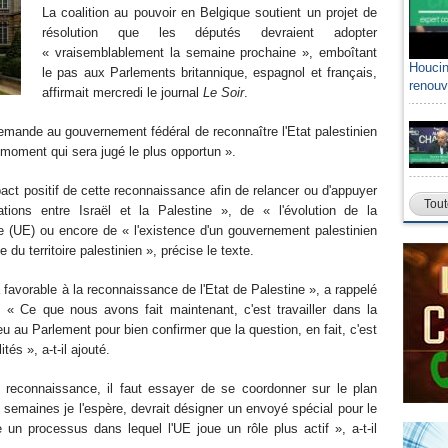
La coalition au pouvoir en Belgique soutient un projet de
résolution que les députés devraient adopter
« vraisemblablement la semaine prochaine », emboîtant
Houcin
le pas aux Parlements britannique, espagnol et français,
renouv
affirmait mercredi le journal
Le Soir
.
demande au gouvernement fédéral de reconnaître l'Etat palestinien
 moment qui sera jugé le plus opportun ».
pact positif de cette reconnaissance afin de relancer ou d'appuyer
Tout
ations entre Israël et la Palestine », de « l'évolution de la
e (UE) ou encore de « l'existence d'un gouvernement palestinien
 du territoire palestinien », précise le texte.
favorable à la reconnaissance de l'Etat de Palestine », a rappelé
 « Ce que nous avons fait maintenant, c'est travailler dans la
ieu au Parlement pour bien confirmer que la question, en fait, c'est
és », a-t-il ajouté.
 reconnaissance, il faut essayer de se coordonner sur le plan
 semaines je l'espère, devrait désigner un envoyé spécial pour le
 un processus dans lequel l'UE joue un rôle plus actif », a-t-il