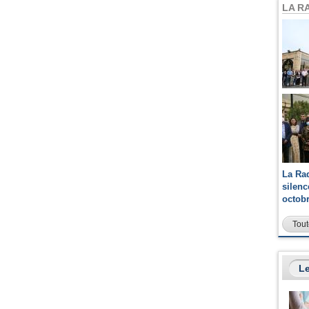
LA R
La Ra
silen
octob
Tout
Le