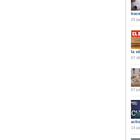
trac
25 ja
la s
07 dé
07 ju
acti
14 ja