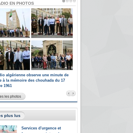
ADIO EN PHOTOS
dio algérienne observe une minute de
Les champions paralympiques 
ce à la mémoire des chouhada du 17
Radio Algérienne et recrutés 
re 1961
sportifs
es les photos
s plus lus
Services d'urgence et