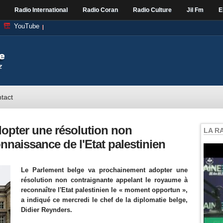
Radio International
Radio Coran
Radio Culture
Jil Fm
E
YouTube
tact
dopter une résolution non
LA R
nnaissance de l'Etat palestinien
Le Parlement belge va prochainement adopter une
résolution non contraignante appelant le royaume à
reconnaître l'Etat palestinien le « moment opportun »,
a indiqué ce mercredi le chef de la diplomatie belge,
Didier Reynders.