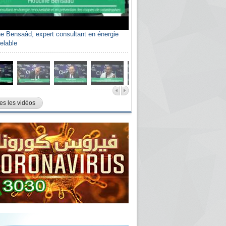
e Bensaâd, expert consultant en énergie
elable
es les vidéos