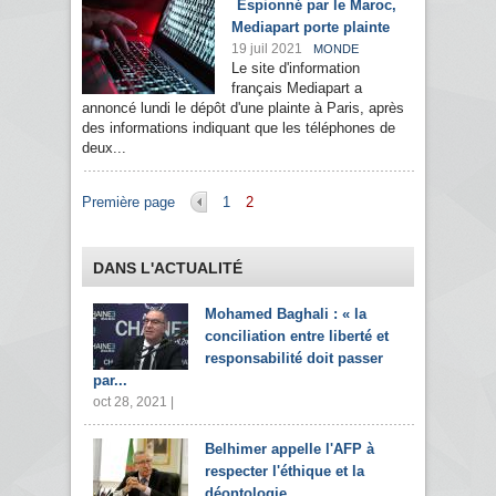
Espionné par le Maroc,
Mediapart porte plainte
19 juil 2021
MONDE
Le site d'information
français Mediapart a
annoncé lundi le dépôt d'une plainte à Paris, après
des informations indiquant que les téléphones de
deux...
Pages
Première page
1
2
DANS L'ACTUALITÉ
Mohamed Baghali : « la
conciliation entre liberté et
responsabilité doit passer
par...
oct 28, 2021 |
Belhimer appelle l'AFP à
respecter l'éthique et la
déontologie...