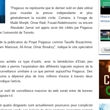
"Pegasus ne représente que le dernier outil en date utilisé
pour museler la presse indépendante et plus
Houcin
généralement la société civile. Certains, à l’image de
renouv
Maâti Monjib, Omar Radi, Fouad Abdelmoumni, ou encore
Aboubakr Jamaï ont appris avoir été ciblés par Pegasus
e l’université de Toronto.
rs de la publication du Projet Pegasus comme Taoufik Bouachrine,
m Mansouri, Ali Amar, Omar Brouksy", indique le site spécialisé
Tout
roc achète ce type d’outils, avec la bénédiction d’Etats peu
'Italie a permis l’exportation des différents logiciels espions de la
urveillance similaire à ce que permet aujourd’hui Pegasus. Des
aume a dépensé plus de trois millions d’euros à travers deux
per", indique l'article.
u'un outil de surveillance massive du web serait entre de bonnes
oute-t-il.
 quatre dirigeants sont actuellement poursuivis pour complicité