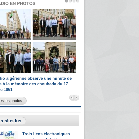
ADIO EN PHOTOS
dio algérienne observe une minute de
Les champions paralympiques 
ce à la mémoire des chouhada du 17
Radio Algérienne et recrutés 
re 1961
sportifs
es les photos
s plus lus
Trois liens électroniques