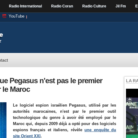
Radio International
Radio Coran
Radio Culture
Jil Fm
E
YouTube
tact
e Pegasus n'est pas le premier
LA R
r le Maroc
Le logiciel espion israélien Pegasus, utilisé par les
autorités marocaines, n'est par le premier outil
technologique du genre à avoir été employé par le
Maroc qui, depuis 2009 déjà a opté pour des logiciels
espions français et italiens, révèle
une enquête du
site Orient XXI
.