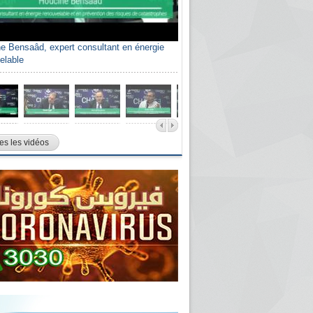
e Bensaâd, expert consultant en énergie
elable
es les vidéos