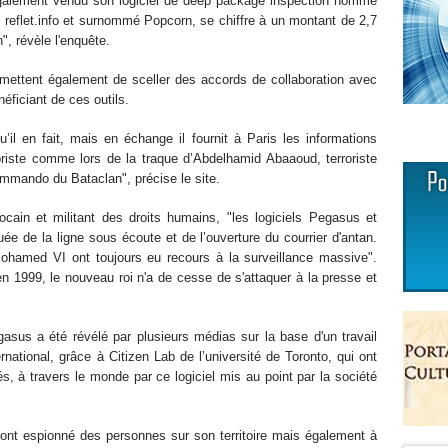
également vendu son logiciel de deep package inspection nommé
e reflet.info et surnommé Popcorn, se chiffre à un montant de 2,7
n", révèle l'enquête.
rmettent également de sceller des accords de collaboration avec
éficiant de ces outils.
qu’il en fait, mais en échange il fournit à Paris les informations
oriste comme lors de la traque d’Abdelhamid Abaaoud, terroriste
commando du Bataclan", précise le site.
in et militant des droits humains, "les logiciels Pegasus et
ée de la ligne sous écoute et de l’ouverture du courrier d'antan.
hamed VI ont toujours eu recours à la surveillance massive".
1999, le nouveau roi n'a de cesse de s'attaquer à la presse et
egasus a été révélé par plusieurs médias sur la base d'un travail
ational, grâce à Citizen Lab de l’université de Toronto, qui ont
, à travers le monde par ce logiciel mis au point par la société
l ont espionné des personnes sur son territoire mais également à