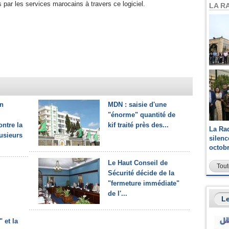
és par les services marocains à travers ce logiciel.
LA R
on
MDN : saisie d'une
"énorme" quantité de
ontre la
kif traité près des...
La Ra
usieurs
silen
octob
Le Haut Conseil de
Tout
Sécurité décide de la
"fermeture immédiate"
de l'...
Le
 et la