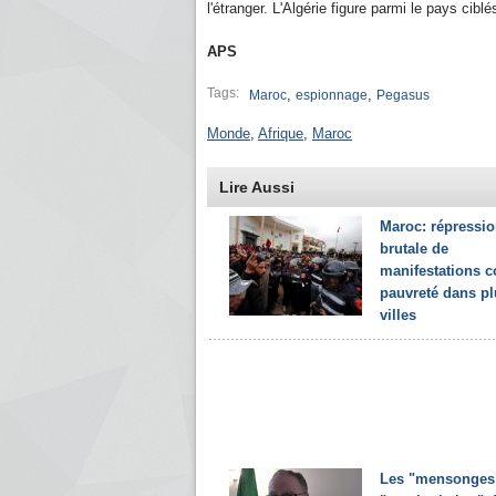
l'étranger. L'Algérie figure parmi le pays cibl
APS
Tags:
,
,
Maroc
espionnage
Pegasus
Monde
,
Afrique
,
Maroc
Lire Aussi
Maroc: répressi
brutale de
manifestations c
pauvreté dans pl
villes
Les "mensonges"