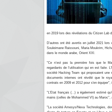
en 2019 lors des révélations du Citizen Lab d
D’autres ont été avertis en juillet 2021 lo
Souleimane Raissouni, Maria Moukrim, Hicha
dans le monde arabe, Orient XXI.
"Ce n’est pas la première fois que le Ma
regardants de l’utilisation qui en est faite. L
société Hacking Team qui proposaient une s
documents internes ont révélé que le roy
contrats en 2009 et 2012 pour s'en équi
"L’Etat français (...) a également estimé q
mains (celles de Mohammed VI) au Maroc", aj
"La société Amesys/Nexa Technologies, dont