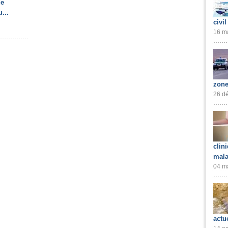
de
...
civil
16 ma
zone
26 dé
clin
mala
04 ma
actu