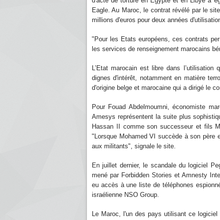
d'acte de torture en Egypte et en Libye a 
Eagle. Au Maroc, le contrat révélé par le sit
millions d'euros pour deux années d'utilisatio
"Pour les Etats européens, ces contrats pe
les services de renseignement marocains bén
L’Etat marocain est libre dans l’utilisation 
dignes d'intérêt, notamment en matière terr
d'origine belge et marocaine qui a dirigé le 
Pour Fouad Abdelmoumni, économiste maroca
Amesys représentent la suite plus sophistiqu
Hassan II comme son successeur et fils Mo
"Lorsque Mohamed VI succède à son père en 
aux militants", signale le site.
En juillet dernier, le scandale du logiciel P
mené par Forbidden Stories et Amnesty Intern
eu accès à une liste de téléphones espionnés
israélienne NSO Group.
Le Maroc, l'un des pays utilisant ce logicie