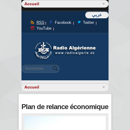
عربي
RSS
Facebook
Twitter
YouTube
Formulaire de recherche
Rechercher
Plan de relance économique