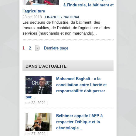
à l'industrie, le bâtiment et
l'agriculture
28 oct 2018
,
FINANCES
NATIONAL
Les secteurs de l'industrie, du bâtiment, des
travaux publics, de l'habitat, de l'agriculture et des
services (marchands et non marchands)...
Pages
1
2
Dernière page
DANS L'ACTUALITÉ
Mohamed Baghali : « la
conciliation entre liberté et
responsabilité doit passer
par...
oct 28, 2021 |
Belhimer appelle l'AFP à
respecter l'éthique et la
déontologie...
oct 27, 2021 |