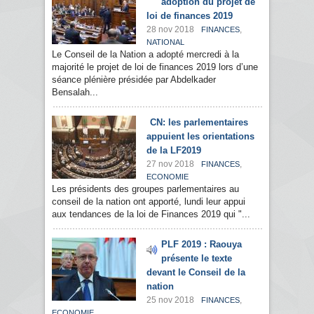
adoption du projet de
loi de finances 2019
28 nov 2018
,
FINANCES
NATIONAL
Le Conseil de la Nation a adopté mercredi à la
majorité le projet de loi de finances 2019 lors d’une
séance plénière présidée par Abdelkader
Bensalah...
CN: les parlementaires
appuient les orientations
de la LF2019
27 nov 2018
,
FINANCES
ECONOMIE
Les présidents des groupes parlementaires au
conseil de la nation ont apporté, lundi leur appui
aux tendances de la loi de Finances 2019 qui "...
PLF 2019 : Raouya
présente le texte
devant le Conseil de la
nation
25 nov 2018
,
FINANCES
ECONOMIE