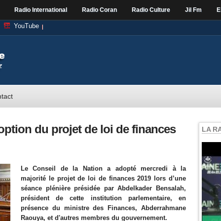
Radio International
Radio Coran
Radio Culture
Jil Fm
E
YouTube
tact
option du projet de loi de finances
LA R
Le Conseil de la Nation a adopté mercredi à la
majorité le projet de loi de finances 2019 lors d’une
séance plénière présidée par Abdelkader Bensalah,
président de cette institution parlementaire, en
présence du ministre des Finances, Abderrahmane
Raouya, et d'autres membres du gouvernement.