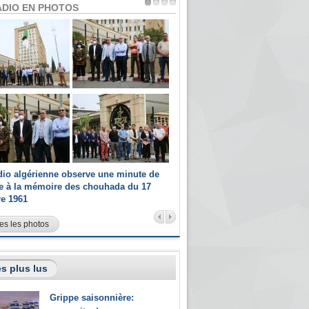
ADIO EN PHOTOS
dio algérienne observe une minute de
Les champions paralympiques 
ce à la mémoire des chouhada du 17
Radio Algérienne et recrutés 
re 1961
sportifs
es les photos
s plus lus
Grippe saisonnière: