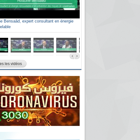
e Bensaâd, expert consultant en énergie
elable
es les vidéos