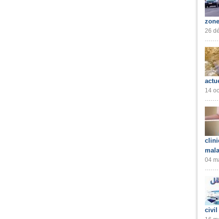
zone
26 dé
actu
14 oc
clin
mala
04 ma
civil