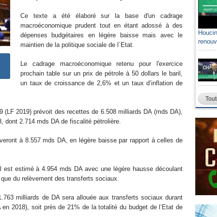
Ce texte a été élaboré sur la base d'un cadrage
macroéconomique prudent tout en étant adossé à des
Houcin
dépenses budgétaires en légère baisse mais avec le
renouv
maintien de la politique sociale de l`Etat.
Le cadrage macroéconomique retenu pour l'exercice
prochain table sur un prix de pétrole à 50 dollars le baril,
un taux de croissance de 2,6% et un taux d’inflation de
Tout
19 (LF 2019) prévoit des recettes de 6.508 milliards DA (mds DA),
, dont 2.714 mds DA de fiscalité pétrolière.
veront à 8.557 mds DA, en légère baisse par rapport à celles de
l est estimé à 4.954 mds DA avec une légère hausse découlant
si que du relèvement des transferts sociaux.
1.763 milliards de DA sera allouée aux transferts sociaux durant
 en 2018), soit près de 21% de la totalité du budget de l’Etat de