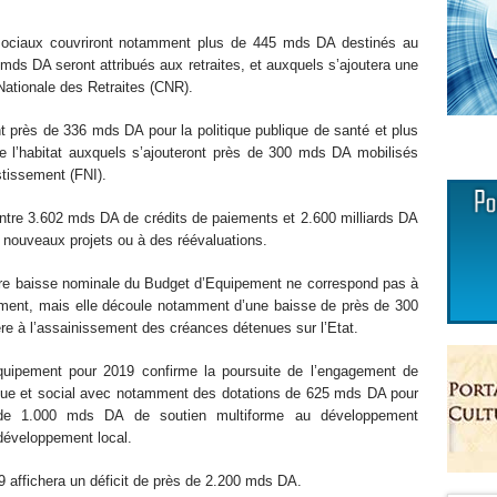
s sociaux couvriront notamment plus de 445 mds DA destinés au
mds DA seront attribués aux retraites, et auxquels s’ajoutera une
Nationale des Retraites (CNR).
 près de 336 mds DA pour la politique publique de santé et plus
e l’habitat auxquels s’ajouteront près de 300 mds DA mobilisés
stissement (FNI).
entre 3.602 mds DA de crédits de paiements et 2.600 milliards DA
 nouveaux projets ou à des réévaluations.
gère baisse nominale du Budget d’Equipement ne correspond pas à
ssement, mais elle découle notamment d’une baisse de près de 300
re à l’assainissement des créances détenues sur l’Etat.
Equipement pour 2019 confirme la poursuite de l’engagement de
que et social avec notamment des dotations de 625 mds DA pour
 de 1.000 mds DA de soutien multiforme au développement
éveloppement local.
9 affichera un déficit de près de 2.200 mds DA.