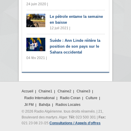
24 juin 2020 |
Le pétrole entame la semaine
en baisse
12 juil 2021 |
Suède : Ann Linde réitère la
position de son pays sur le
Sahara occidental
04 fév 2021 |
Accueil
Chaine1
Chaine2
Chaine3
Radio International
Radio Coran
Culture
Jil FM
Bahdja
Radios Locales
© 2026 Radio Algérienne. tous droits réservés. | 21,
Boulevard des martyrs. Alger.
Tél:
023 500 301 |
Fax:
021 23 08 23 /25
Consultations / Appels d'offres