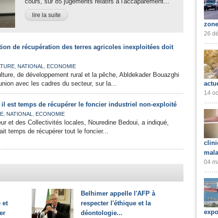
cours, sur 85 jugements relatifs à l'accaparement...
lire la suite
zone
26 dé
tion de récupération des terres agricoles inexploitées doit
,
,
LTURE
NATIONAL
ECONOMIE
culture, de développement rural et la pêche, Abldekader Bouazghi
éunion avec les cadres du secteur, sur la...
actu
14 oc
il est temps de récupérer le foncier industriel non-exploité
,
,
IE
NATIONAL
ECONOMIE
ieur et des Collectivités locales, Nouredine Bedoui, a indiqué,
tait temps de récupérer tout le foncier...
clin
mala
04 ma
Belhimer appelle l'AFP à
 et
respecter l'éthique et la
expo
er
déontologie...