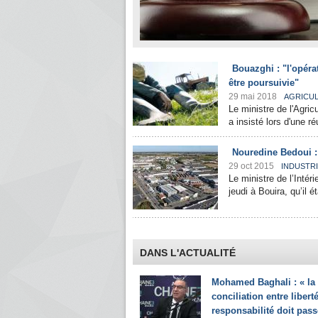
Bouazghi : "l'opéra
être poursuivie"
29 mai 2018
AGRICU
Le ministre de l'Agri
a insisté lors d'une r
Nouredine Bedoui : 
29 oct 2015
INDUSTR
Le ministre de l’Intér
jeudi à Bouira, qu’il é
DANS L'ACTUALITÉ
Mohamed Baghali : « la
conciliation entre liberté
responsabilité doit pass