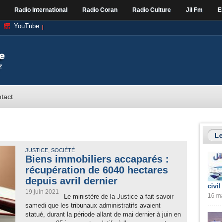
Radio International
Radio Coran
Radio Culture
Jil Fm
E
YouTube
tact
Le
,
JUSTICE
SOCIÉTÉ
Biens immobiliers accaparés :
récupération de 6040 hectares
depuis avril dernier
civil
19 juin 2021
16 ma
Le ministère de la Justice a fait savoir
samedi que les tribunaux administratifs avaient
statué, durant la période allant de mai dernier à juin en