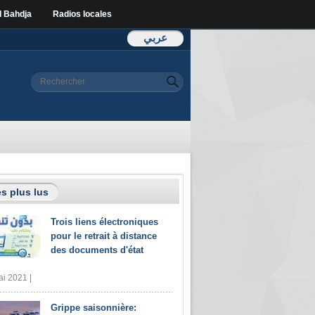
l Bahdja
Radios locales
عربي
Formulaire de
Rechercher
recherche
s plus lus
Trois liens électroniques
pour le retrait à distance
des documents d'état
i 2021 |
Grippe saisonnière: