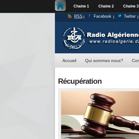
Chaine 1
Chaine 2
Chaine 3
RSS
Facebook
Twitter
Accueil
Qui sommes nous?
Con
Récupération