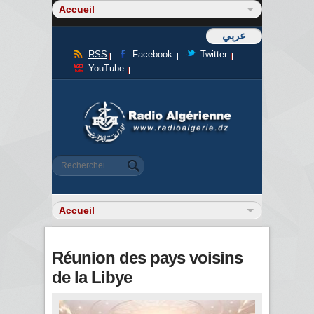
عربي
RSS
Facebook
Twitter
YouTube
Formulaire de recherche
Rechercher
Réunion des pays voisins
de la Libye