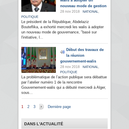
walis à adopter un
nouveau mode de gestion
28 nov 2018
,
NATIONAL
POLITIQUE
Le président de la République, Abdelaziz
Bouteflika, a exhorté mercredi les walis à adopter
un nouveau mode de gouvernance, "basé sur
l'initiative, l...
Début des travaux de
la réunion
gouvernement-walis
28 nov 2018
,
NATIONAL
POLITIQUE
La problématique de l’action publique sera débattue
par l’atelier numéro 1 de la rencontre
Gouvernement-walis qui a débuté mercredi à Alger,
sous...
Pages
1
2
3
Dernière page
DANS L'ACTUALITÉ