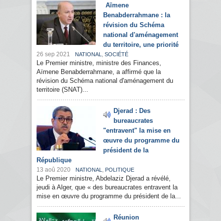
Aïmene
Benabderrahmane : la
révision du Schéma
national d'aménagement
du territoire, une priorité
26 sep 2021
,
NATIONAL
SOCIÉTÉ
Le Premier ministre, ministre des Finances,
Aïmene Benabderrahmane, a affirmé que la
révision du Schéma national d'aménagement du
territoire (SNAT)...
Djerad : Des
bureaucrates
"entravent" la mise en
œuvre du programme du
président de la
République
13 aoû 2020
,
NATIONAL
POLITIQUE
Le Premier ministre, Abdelaziz Djerad a révélé,
jeudi à Alger, que « des bureaucrates entravent la
mise en œuvre du programme du président de la...
Réunion