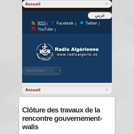
عربي
RSS
Facebook
Twitter
YouTube
Formulaire de recherche
Rechercher
Clôture des travaux de la
rencontre gouvernement-
walis