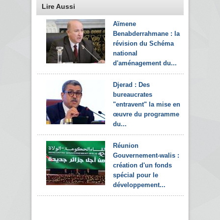
Lire Aussi
Aïmene
Benabderrahmane : la
révision du Schéma
national
d'aménagement du...
Djerad : Des
bureaucrates
"entravent" la mise en
œuvre du programme
du...
Réunion
Gouvernement-walis :
création d'un fonds
spécial pour le
développement...