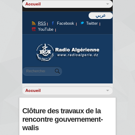
عربي
RSS
Facebook
Twitter
YouTube
Formulaire de recherche
Rechercher
Clôture des travaux de la
rencontre gouvernement-
walis