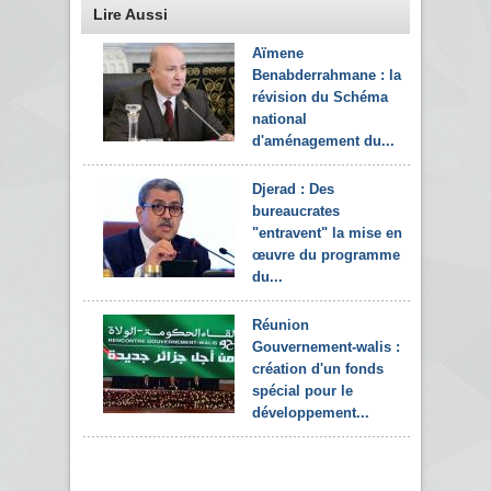
Lire Aussi
Aïmene
Benabderrahmane : la
révision du Schéma
national
d'aménagement du...
Djerad : Des
bureaucrates
"entravent" la mise en
œuvre du programme
du...
Réunion
Gouvernement-walis :
création d'un fonds
spécial pour le
développement...