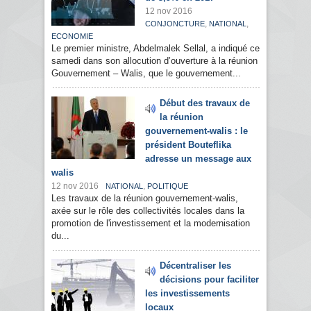
12 nov 2016
,
,
CONJONCTURE
NATIONAL
ECONOMIE
Le premier ministre, Abdelmalek Sellal, a indiqué ce
samedi dans son allocution d’ouverture à la réunion
Gouvernement – Walis, que le gouvernement...
Début des travaux de
la réunion
gouvernement-walis : le
président Bouteflika
adresse un message aux
walis
12 nov 2016
,
NATIONAL
POLITIQUE
Les travaux de la réunion gouvernement-walis,
axée sur le rôle des collectivités locales dans la
promotion de l'investissement et la modernisation
du...
Décentraliser les
décisions pour faciliter
les investissements
locaux