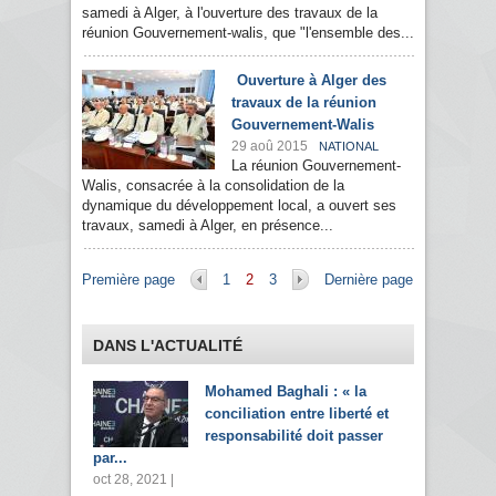
samedi à Alger, à l'ouverture des travaux de la
réunion Gouvernement-walis, que "l'ensemble des...
Ouverture à Alger des
travaux de la réunion
Gouvernement-Walis
29 aoû 2015
NATIONAL
La réunion Gouvernement-
Walis, consacrée à la consolidation de la
dynamique du développement local, a ouvert ses
travaux, samedi à Alger, en présence...
Pages
Première page
1
2
3
Dernière page
DANS L'ACTUALITÉ
Mohamed Baghali : « la
conciliation entre liberté et
responsabilité doit passer
par...
oct 28, 2021 |