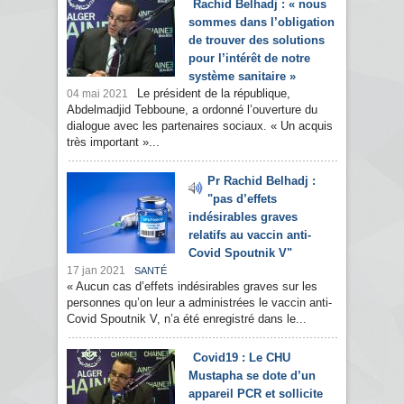
Rachid Belhadj : « nous
sommes dans l’obligation
de trouver des solutions
pour l’intérêt de notre
système sanitaire »
Le président de la république,
04 mai 2021
Abdelmadjid Tebboune, a ordonné l’ouverture du
dialogue avec les partenaires sociaux. « Un acquis
très important »...
Pr Rachid Belhadj :
"pas d’effets
indésirables graves
relatifs au vaccin anti-
Covid Spoutnik V"
17 jan 2021
SANTÉ
« Aucun cas d’effets indésirables graves sur les
personnes qu’on leur a administrées le vaccin anti-
Covid Spoutnik V, n’a été enregistré dans le...
Covid19 : Le CHU
Mustapha se dote d’un
appareil PCR et sollicite