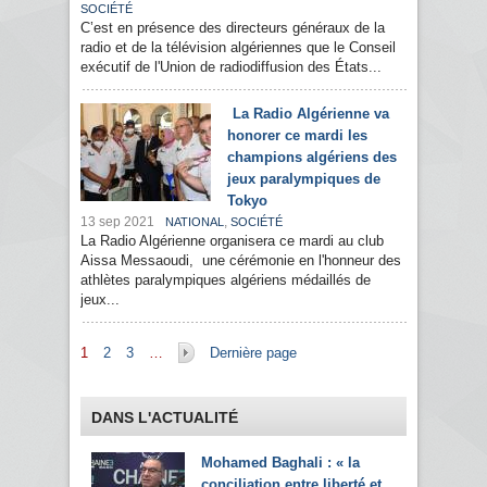
SOCIÉTÉ
C’est en présence des directeurs généraux de la
radio et de la télévision algériennes que le Conseil
exécutif de l'Union de radiodiffusion des États...
La Radio Algérienne va
honorer ce mardi les
champions algériens des
jeux paralympiques de
Tokyo
13 sep 2021
,
NATIONAL
SOCIÉTÉ
La Radio Algérienne organisera ce mardi au club
Aissa Messaoudi, une cérémonie en l'honneur des
athlètes paralympiques algériens médaillés de
jeux...
Pages
1
2
3
…
Dernière page
DANS L'ACTUALITÉ
Mohamed Baghali : « la
conciliation entre liberté et