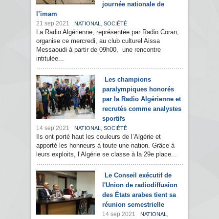
journée nationale de
l’imam
21 sep 2021
,
NATIONAL
SOCIÉTÉ
La Radio Algérienne, représentée par Radio Coran,
organise ce mercredi, au club culturel Aissa
Messaoudi à partir de 09h00, une rencontre
intitulée...
Les champions
paralympiques honorés
par la Radio Algérienne et
recrutés comme analystes
sportifs
14 sep 2021
,
NATIONAL
SOCIÉTÉ
Ils ont porté haut les couleurs de l’Algérie et
apporté les honneurs à toute une nation. Grâce à
leurs exploits, l’Algérie se classe à la 29e place...
Le Conseil exécutif de
l'Union de radiodiffusion
des États arabes tient sa
réunion semestrielle
14 sep 2021
,
NATIONAL