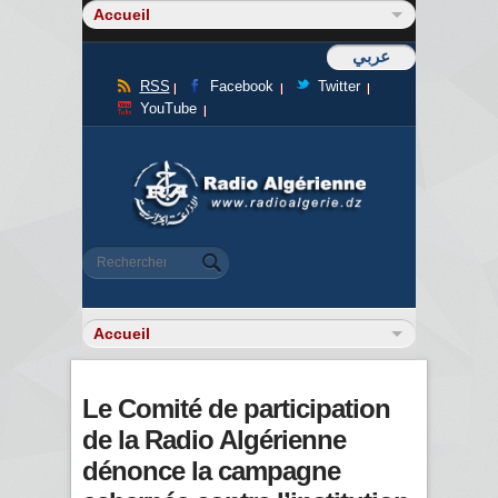
عربي
RSS
Facebook
Twitter
YouTube
Formulaire de recherche
Rechercher
Le Comité de participation
de la Radio Algérienne
dénonce la campagne