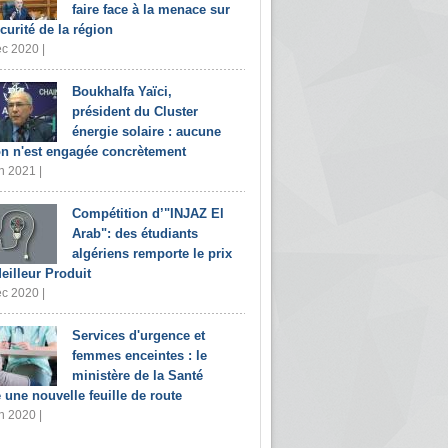
faire face à la menace sur
écurité de la région
c 2020 |
Boukhalfa Yaïci,
président du Cluster
énergie solaire : aucune
on n'est engagée concrètement
n 2021 |
Compétition d’"INJAZ El
Arab": des étudiants
algériens remporte le prix
eilleur Produit
c 2020 |
Services d'urgence et
femmes enceintes : le
ministère de la Santé
e une nouvelle feuille de route
n 2020 |