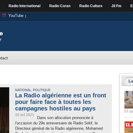
Radio International
Radio Coran
Radio Culture
Jil Fm
E
YouTube
tact
Le
,
NATIONAL
POLITIQUE
La Radio algérienne est un front
pour faire face à toutes les
campagnes hostiles au pays
07 ju
10 oct 2021
Dans son allocution prononcée à
l'occasion du 29e anniversaire de Radio Sétif, le
Directeur général de la Radio algérienne, Mohamed