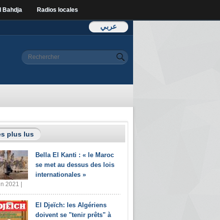
l Bahdja
Radios locales
عربي
Formulaire de
Rechercher
recherche
s plus lus
Bella El Kanti : « le Maroc
se met au dessus des lois
internationales »
in 2021 |
El Djeïch: les Algériens
doivent se "tenir prêts" à