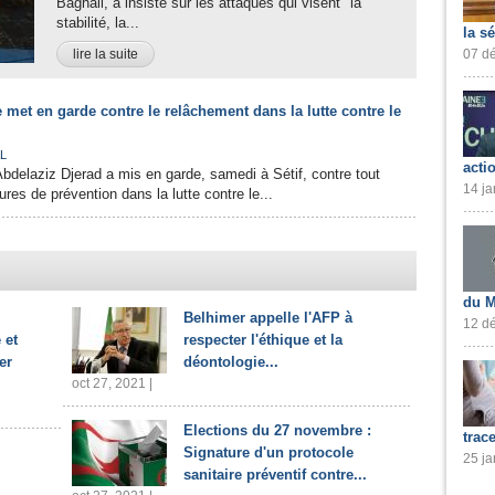
Baghali, a insisté sur les attaques qui visent "la
stabilité, la...
la s
lire la suite
07 dé
 met en garde contre le relâchement dans la lutte contre le
L
acti
Abdelaziz Djerad a mis en garde, samedi à Sétif, contre tout
14 ja
es de prévention dans la lutte contre le...
du M
Belhimer appelle l'AFP à
12 dé
 et
respecter l'éthique et la
er
déontologie...
oct 27, 2021 |
Elections du 27 novembre :
trac
Signature d'un protocole
25 ja
sanitaire préventif contre...