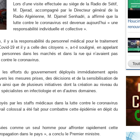
Lors d’une visite effectuée au siège de la Radio de Sétif,
M. Djerad, accompagné par le Directeur général de la
Radio Algérienne, M. Djamel Senhadri, a affirmé que la
Houcin
Sami A
lutte contre le coronavirus est devenue aujourd’hui « une
renouv
algéri
responsabilité individuelle et collective ».
s, il y a la responsabilité du personnel médical pour le traitement
id-19 et il y a celle des citoyens », a-t-il souligné, en appelant
s personnes dans les marchés et dans la rue qui n’avaient pas
contre le coronavirus.
Tout
ué les efforts du gouvernement déployés immédiatement après
avers les mesures prises, des décisions et de la sensibilisation de
 ainsi que de plusieurs initiatives dont la création au niveau du
 spécialistes en infectiologie et en d’autres domaines.
oyés par les staffs médicaux dans la lutte contre le coronavirus
vail colossal a été fait pour combattre cette épidémie en dépit du
ssées comme un seul homme pour affronter rapidement cette
propagation dans le pays », a conclu le Premier ministre.