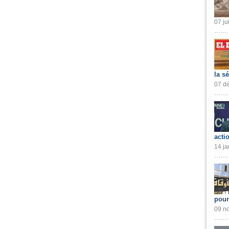
07 ju
la s
07 dé
acti
14 ja
pour
09 no