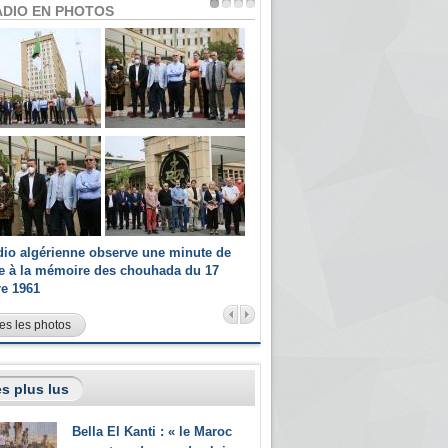
ADIO EN PHOTOS
dio algérienne observe une minute de
Les champions paralympiques 
ce à la mémoire des chouhada du 17
Radio Algérienne et recrutés 
re 1961
sportifs
es les photos
s plus lus
Bella El Kanti : « le Maroc