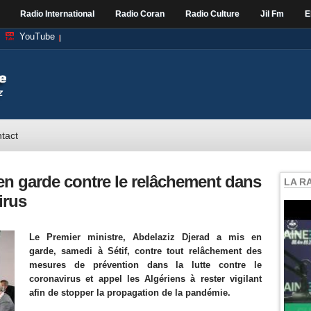
Radio International
Radio Coran
Radio Culture
Jil Fm
E
YouTube
tact
en garde contre le relâchement dans
LA R
irus
Le Premier ministre, Abdelaziz Djerad a mis en
garde, samedi à Sétif, contre tout relâchement des
mesures de prévention dans la lutte contre le
coronavirus et appel les Algériens à rester vigilant
afin de stopper la propagation de la pandémie.