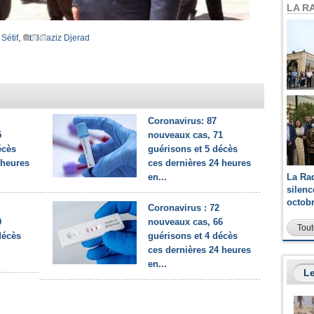
LA R
,
Sétif
Abdelaziz Djerad
Coronavirus: 87
5
nouveaux cas, 71
écès
guérisons et 5 décès
 heures
ces dernières 24 heures
La Ra
en...
silen
octob
Coronavirus : 72
9
nouveaux cas, 66
Tout
décès
guérisons et 4 décès
ces dernières 24 heures
en...
Le