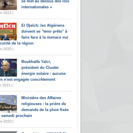
se met au dessus des lois
internationales »
in 2021 |
El Djeïch: les Algériens
doivent se "tenir prêts" à
faire face à la menace sur
écurité de la région
c 2020 |
Boukhalfa Yaïci,
président du Cluster
énergie solaire : aucune
on n'est engagée concrètement
n 2021 |
Ministère des Affaires
religieuses : la prière de
demande de la pluie fixée
 samedi prochain
v 2020 |