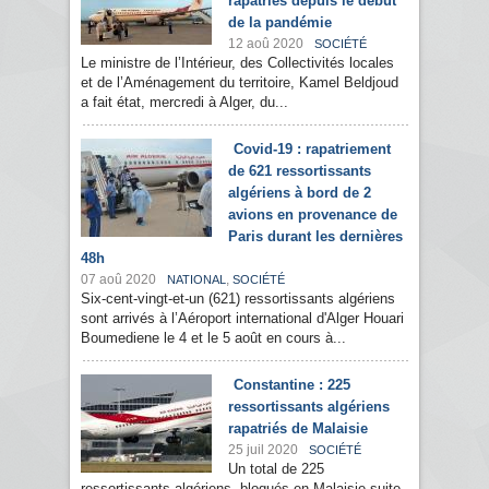
rapatriés depuis le début
de la pandémie
12 aoû 2020
SOCIÉTÉ
Le ministre de l’Intérieur, des Collectivités locales
et de l’Aménagement du territoire, Kamel Beldjoud
a fait état, mercredi à Alger, du...
Covid-19 : rapatriement
de 621 ressortissants
algériens à bord de 2
avions en provenance de
Paris durant les dernières
48h
07 aoû 2020
,
NATIONAL
SOCIÉTÉ
Six-cent-vingt-et-un (621) ressortissants algériens
sont arrivés à l’Aéroport international d'Alger Houari
Boumediene le 4 et le 5 août en cours à...
Constantine : 225
ressortissants algériens
rapatriés de Malaisie
25 juil 2020
SOCIÉTÉ
Un total de 225
ressortissants algériens, bloqués en Malaisie suite