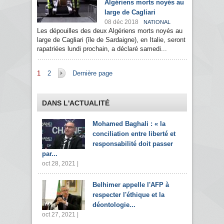
Algériens morts noyés au
large de Cagliari
08 déc 2018
NATIONAL
Les dépouilles des deux Algériens morts noyés au
large de Cagliari (île de Sardaigne), en Italie, seront
rapatriées lundi prochain, a déclaré samedi...
Pages
1
2
Dernière page
DANS L'ACTUALITÉ
Mohamed Baghali : « la
conciliation entre liberté et
responsabilité doit passer
par...
oct 28, 2021 |
Belhimer appelle l'AFP à
respecter l'éthique et la
déontologie...
oct 27, 2021 |